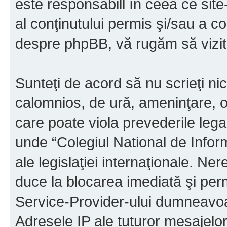
este responsabill în ceea ce sit
al conţinutului permis şi/sau a co
despre phpBB, vă rugăm să vizit
Sunteţi de acord să nu scrieţi ni
calomnios, de ură, ameninţare, o
care poate viola prevederile legal
unde “Colegiul National de Infor
ale legislaţiei internaţionale. N
duce la blocarea imediată şi perm
Service-Provider-ului dumneavo
Adresele IP ale tuturor mesajelor