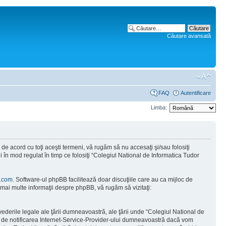
Căutare avansată
FAQ
Autentificare
Limba:
e acord cu toţi aceşti termeni, vă rugăm să nu accesaţi şi/sau folosiţi
 în mod regulat în timp ce folosiţi “Colegiul National de Informatica Tudor
.com
. Software-ul phpBB facilitează doar discuţiile care au ca mijloc de
mai multe informaţii despre phpBB, vă rugăm să vizitaţi:
vederile legale ale ţării dumneavoastră, ale ţării unde “Colegiul National de
tă de notificarea Internet-Service-Provider-ului dumneavoastră dacă vom