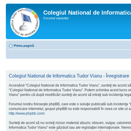
Colegiul National de Informati
Forumul vianistilor
Prima pagină
Colegiul National de Informatica Tudor Vianu - Înregistrare
Accesând “Colegiul National de Informatica Tudor Vianu”, sunteţi de acord să i
“Colegiul National de Informatica Tudor Vianu”. Putem schimba acest lucru oric
Vianu” pentru că după modificări sunteţi de acord să intraţi sub incidenţa leg
Forumul nostru foloseşte phpBB, care este o soluţie publicată sub incidenţa “
comunicare internetul, grupul phpBB nu este responsabill în ceea ce site-ul a
http://www.phpbb.com/
.
Sunteţi de acord să nu scrieţi niciun material abuziv, obscen, vulgar, calomni
Informatica Tudor Vianu” este găzduit sau ale legislaţiei internaţionale. Ne