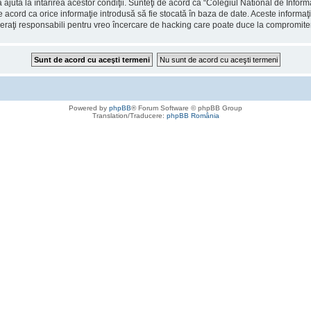
 ajuta la întărirea acestor condiţii. Sunteţi de acord ca “Colegiul National de Info
de acord ca orice informaţie introdusă să fie stocată în baza de date. Aceste informaţ
deraţi responsabili pentru vreo încercare de hacking care poate duce la compromite
Powered by
phpBB
® Forum Software © phpBB Group
Translation/Traducere:
phpBB România