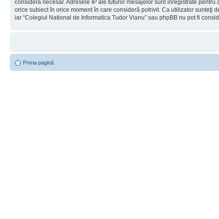
considera necesar. Adresele IP ale tuturor mesajelor sunt înregistrate pentru a
orice subiect în orice moment în care consideră potrivit. Ca utilizator sunteţi 
iar “Colegiul National de Informatica Tudor Vianu” sau phpBB nu pot fi consi
Prima pagină