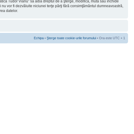
rmatica Tudor Vianu” să aibă dreptul de a şterge, modifica, muta sau închide
ii nu vor fi dezvăluite niciunei terţe părţi fără consimţământul dumneavoastră,
rea datelor.
Echipa
•
Şterge toate cookie-urile forumului
• Ora este UTC + 1