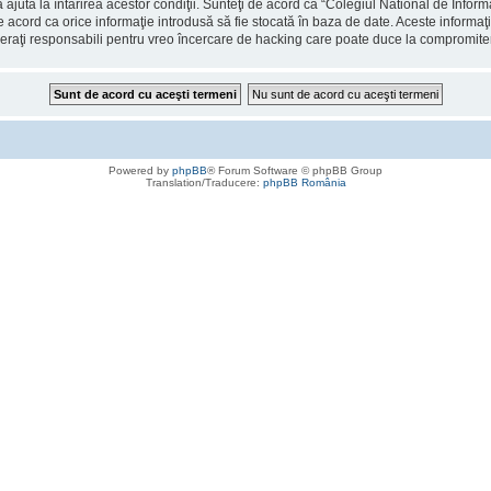
 ajuta la întărirea acestor condiţii. Sunteţi de acord ca “Colegiul National de Info
de acord ca orice informaţie introdusă să fie stocată în baza de date. Aceste informaţ
deraţi responsabili pentru vreo încercare de hacking care poate duce la compromite
Powered by
phpBB
® Forum Software © phpBB Group
Translation/Traducere:
phpBB România