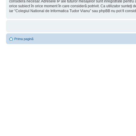
considera necesar. Adresele IP ale tuturor mesajelor sunt înregistrate pentru a
orice subiect în orice moment în care consideră potrivit. Ca utilizator sunteţi 
iar “Colegiul National de Informatica Tudor Vianu” sau phpBB nu pot fi consi
Prima pagină