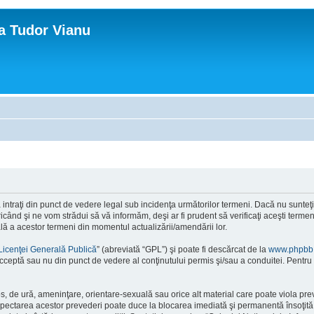
ca Tudor Vianu
ntraţi din punct de vedere legal sub incidenţa următorilor termeni. Dacă nu sunteţi d
ând şi ne vom strădui să vă informăm, deşi ar fi prudent să verificaţi aceşti termeni
ală a acestor termeni din momentul actualizării/amendării lor.
Licenţei Generală Publică
” (abreviată “GPL”) şi poate fi descărcat de la
www.phpbb
cceptă sau nu din punct de vedere al conţinutului permis şi/sau a conduitei. Pentru 
os, de ură, ameninţare, orientare-sexuală sau orice alt material care poate viola pre
respectarea acestor prevederi poate duce la blocarea imediată şi permanentă însoţi