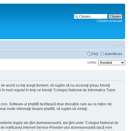
Căutare avansată
FAQ
Autentificare
Limba:
e acord cu toţi aceşti termeni, vă rugăm să nu accesaţi şi/sau folosiţi
 în mod regulat în timp ce folosiţi “Colegiul National de Informatica Tudor
.com
. Software-ul phpBB facilitează doar discuţiile care au ca mijloc de
mai multe informaţii despre phpBB, vă rugăm să vizitaţi:
vederile legale ale ţării dumneavoastră, ale ţării unde “Colegiul National de
tă de notificarea Internet-Service-Provider-ului dumneavoastră dacă vom