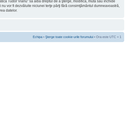
rmatica Tudor Vianu” să aibă dreptul de a şterge, modifica, muta sau închide
ii nu vor fi dezvăluite niciunei terţe părţi fără consimţământul dumneavoastră,
rea datelor.
Echipa
•
Şterge toate cookie-urile forumului
• Ora este UTC + 1