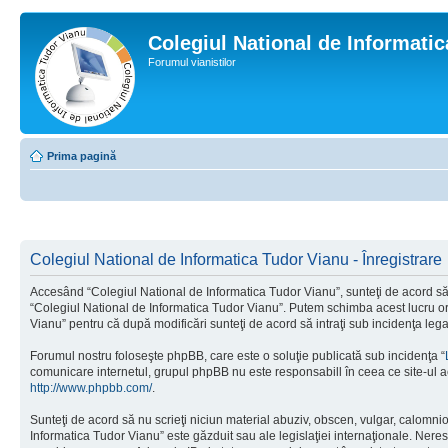
Colegiul National de Informati
Forumul vianistilor
Prima pagină
Colegiul National de Informatica Tudor Vianu - Înregistrare
Accesând “Colegiul National de Informatica Tudor Vianu”, sunteţi de acord să i
“Colegiul National de Informatica Tudor Vianu”. Putem schimba acest lucru oric
Vianu” pentru că după modificări sunteţi de acord să intraţi sub incidenţa leg
Forumul nostru foloseşte phpBB, care este o soluţie publicată sub incidenţa “
comunicare internetul, grupul phpBB nu este responsabill în ceea ce site-ul a
http://www.phpbb.com/
.
Sunteţi de acord să nu scrieţi niciun material abuziv, obscen, vulgar, calomni
Informatica Tudor Vianu” este găzduit sau ale legislaţiei internaţionale. Ne