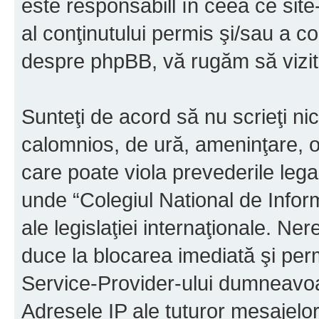
este responsabill în ceea ce sit
al conţinutului permis şi/sau a co
despre phpBB, vă rugăm să vizit
Sunteţi de acord să nu scrieţi ni
calomnios, de ură, ameninţare, o
care poate viola prevederile legal
unde “Colegiul National de Infor
ale legislaţiei internaţionale. N
duce la blocarea imediată şi perm
Service-Provider-ului dumneavo
Adresele IP ale tuturor mesajelor