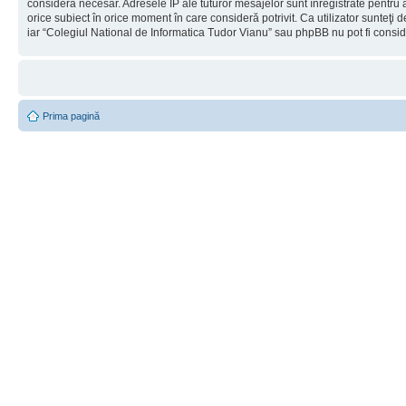
considera necesar. Adresele IP ale tuturor mesajelor sunt înregistrate pentru a
orice subiect în orice moment în care consideră potrivit. Ca utilizator sunteţi 
iar “Colegiul National de Informatica Tudor Vianu” sau phpBB nu pot fi consi
Prima pagină