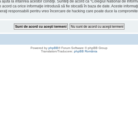
 ajuta la întărirea acestor condiţii. Sunteţi de acord ca “Colegiul National de Info
de acord ca orice informaţie introdusă să fie stocată în baza de date. Aceste informaţ
deraţi responsabili pentru vreo încercare de hacking care poate duce la compromite
Powered by
phpBB
® Forum Software © phpBB Group
Translation/Traducere:
phpBB România