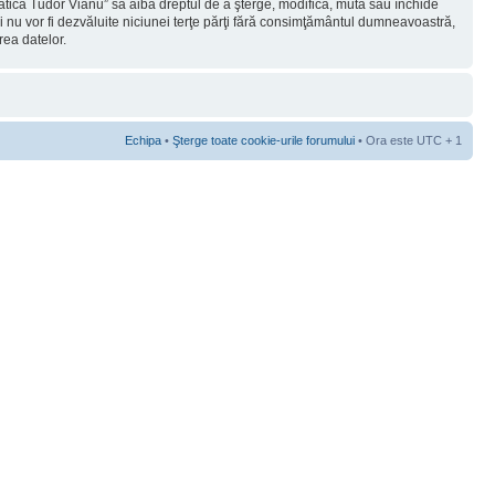
rmatica Tudor Vianu” să aibă dreptul de a şterge, modifica, muta sau închide
ii nu vor fi dezvăluite niciunei terţe părţi fără consimţământul dumneavoastră,
rea datelor.
Echipa
•
Şterge toate cookie-urile forumului
• Ora este UTC + 1