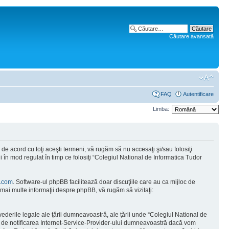
Căutare avansată
FAQ
Autentificare
Limba:
e acord cu toţi aceşti termeni, vă rugăm să nu accesaţi şi/sau folosiţi
 în mod regulat în timp ce folosiţi “Colegiul National de Informatica Tudor
.com
. Software-ul phpBB facilitează doar discuţiile care au ca mijloc de
mai multe informaţii despre phpBB, vă rugăm să vizitaţi:
vederile legale ale ţării dumneavoastră, ale ţării unde “Colegiul National de
tă de notificarea Internet-Service-Provider-ului dumneavoastră dacă vom