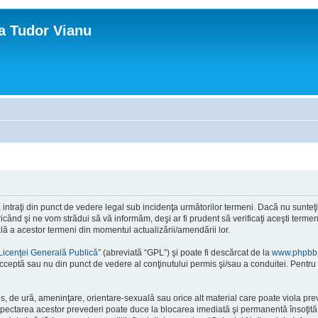
ca Tudor Vianu
ntraţi din punct de vedere legal sub incidenţa următorilor termeni. Dacă nu sunteţi d
ând şi ne vom strădui să vă informăm, deşi ar fi prudent să verificaţi aceşti termeni
ală a acestor termeni din momentul actualizării/amendării lor.
Licenţei Generală Publică
” (abreviată “GPL”) şi poate fi descărcat de la
www.phpbb
cceptă sau nu din punct de vedere al conţinutului permis şi/sau a conduitei. Pentru 
os, de ură, ameninţare, orientare-sexuală sau orice alt material care poate viola pre
respectarea acestor prevederi poate duce la blocarea imediată şi permanentă însoţi