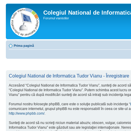
Colegiul National de Informati
Forumul vianistilor
Prima pagină
Colegiul National de Informatica Tudor Vianu - Înregistrare
Accesând “Colegiul National de Informatica Tudor Vianu”, sunteţi de acord să i
“Colegiul National de Informatica Tudor Vianu”. Putem schimba acest lucru oric
Vianu” pentru că după modificări sunteţi de acord să intraţi sub incidenţa leg
Forumul nostru foloseşte phpBB, care este o soluţie publicată sub incidenţa “
comunicare internetul, grupul phpBB nu este responsabill în ceea ce site-ul a
http://www.phpbb.com/
.
Sunteţi de acord să nu scrieţi niciun material abuziv, obscen, vulgar, calomni
Informatica Tudor Vianu” este găzduit sau ale legislaţiei internaţionale. Ne