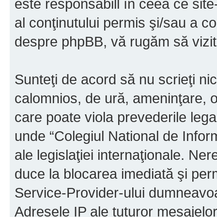
este responsabill în ceea ce sit
al conţinutului permis şi/sau a co
despre phpBB, vă rugăm să vizit
Sunteţi de acord să nu scrieţi ni
calomnios, de ură, ameninţare, o
care poate viola prevederile legal
unde “Colegiul National de Infor
ale legislaţiei internaţionale. N
duce la blocarea imediată şi perm
Service-Provider-ului dumneavo
Adresele IP ale tuturor mesajelor