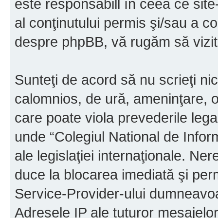
este responsabill în ceea ce sit
al conţinutului permis şi/sau a co
despre phpBB, vă rugăm să vizit
Sunteţi de acord să nu scrieţi ni
calomnios, de ură, ameninţare, o
care poate viola prevederile legal
unde “Colegiul National de Infor
ale legislaţiei internaţionale. N
duce la blocarea imediată şi perm
Service-Provider-ului dumneavo
Adresele IP ale tuturor mesajelor