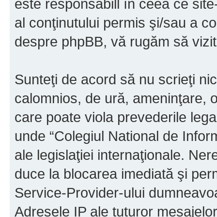
este responsabill în ceea ce sit
al conţinutului permis şi/sau a co
despre phpBB, vă rugăm să vizit
Sunteţi de acord să nu scrieţi ni
calomnios, de ură, ameninţare, o
care poate viola prevederile legal
unde “Colegiul National de Infor
ale legislaţiei internaţionale. N
duce la blocarea imediată şi perm
Service-Provider-ului dumneavo
Adresele IP ale tuturor mesajelor