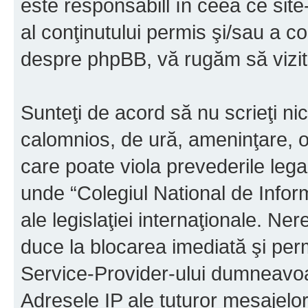
este responsabill în ceea ce sit
al conţinutului permis şi/sau a co
despre phpBB, vă rugăm să vizit
Sunteţi de acord să nu scrieţi ni
calomnios, de ură, ameninţare, o
care poate viola prevederile legal
unde “Colegiul National de Infor
ale legislaţiei internaţionale. N
duce la blocarea imediată şi perm
Service-Provider-ului dumneavo
Adresele IP ale tuturor mesajelor