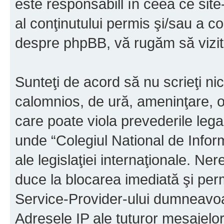
este responsabill în ceea ce sit
al conţinutului permis şi/sau a co
despre phpBB, vă rugăm să vizit
Sunteţi de acord să nu scrieţi ni
calomnios, de ură, ameninţare, o
care poate viola prevederile legal
unde “Colegiul National de Infor
ale legislaţiei internaţionale. N
duce la blocarea imediată şi perm
Service-Provider-ului dumneavo
Adresele IP ale tuturor mesajelor