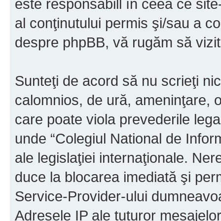
este responsabill în ceea ce sit
al conţinutului permis şi/sau a co
despre phpBB, vă rugăm să vizit
Sunteţi de acord să nu scrieţi ni
calomnios, de ură, ameninţare, o
care poate viola prevederile legal
unde “Colegiul National de Infor
ale legislaţiei internaţionale. N
duce la blocarea imediată şi perm
Service-Provider-ului dumneavo
Adresele IP ale tuturor mesajelor