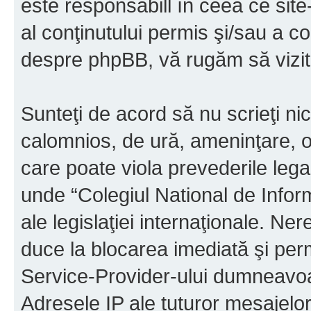
este responsabill în ceea ce sit
al conţinutului permis şi/sau a co
despre phpBB, vă rugăm să vizit
Sunteţi de acord să nu scrieţi ni
calomnios, de ură, ameninţare, o
care poate viola prevederile legal
unde “Colegiul National de Infor
ale legislaţiei internaţionale. N
duce la blocarea imediată şi perm
Service-Provider-ului dumneavo
Adresele IP ale tuturor mesajelor