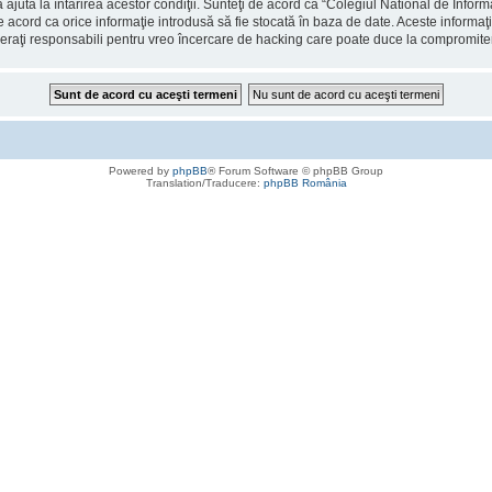
 ajuta la întărirea acestor condiţii. Sunteţi de acord ca “Colegiul National de Info
de acord ca orice informaţie introdusă să fie stocată în baza de date. Aceste informaţ
deraţi responsabili pentru vreo încercare de hacking care poate duce la compromite
Powered by
phpBB
® Forum Software © phpBB Group
Translation/Traducere:
phpBB România