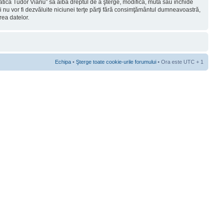
rmatica Tudor Vianu” să aibă dreptul de a şterge, modifica, muta sau închide
ii nu vor fi dezvăluite niciunei terţe părţi fără consimţământul dumneavoastră,
rea datelor.
Echipa
•
Şterge toate cookie-urile forumului
• Ora este UTC + 1