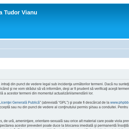
ca Tudor Vianu
ntraţi din punct de vedere legal sub incidenţa următorilor termeni. Dacă nu sunteţi d
ând şi ne vom strădui să vă informăm, deşi ar fi prudent să verificaţi aceşti termeni
ală a acestor termeni din momentul actualizării/amendării lor.
Licenţei Generală Publică
” (abreviată “GPL”) şi poate fi descărcat de la
www.phpbb
cceptă sau nu din punct de vedere al conţinutului permis şi/sau a conduitei. Pentru 
os, de ură, ameninţare, orientare-sexuală sau orice alt material care poate viola pre
respectarea acestor prevederi poate duce la blocarea imediată şi permanentă însoţi