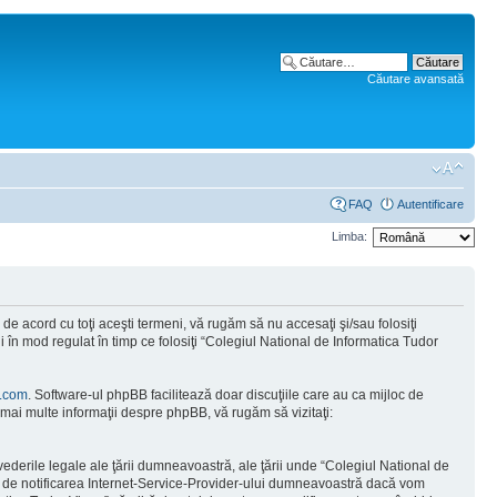
Căutare avansată
FAQ
Autentificare
Limba:
e acord cu toţi aceşti termeni, vă rugăm să nu accesaţi şi/sau folosiţi
 în mod regulat în timp ce folosiţi “Colegiul National de Informatica Tudor
.com
. Software-ul phpBB facilitează doar discuţiile care au ca mijloc de
mai multe informaţii despre phpBB, vă rugăm să vizitaţi:
vederile legale ale ţării dumneavoastră, ale ţării unde “Colegiul National de
tă de notificarea Internet-Service-Provider-ului dumneavoastră dacă vom