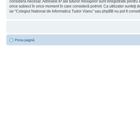
considera necesar. Adresele IP ale tuturor mesajelor sunt înregistrate pentru a
orice subiect în orice moment în care consideră potrivit. Ca utilizator sunteţi 
iar “Colegiul National de Informatica Tudor Vianu” sau phpBB nu pot fi consi
Prima pagină