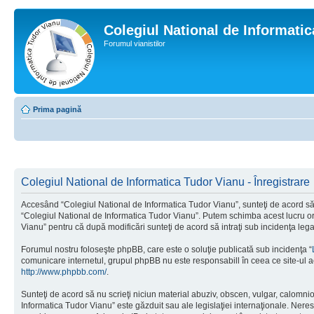
Colegiul National de Informati
Forumul vianistilor
Prima pagină
Colegiul National de Informatica Tudor Vianu - Înregistrare
Accesând “Colegiul National de Informatica Tudor Vianu”, sunteţi de acord să i
“Colegiul National de Informatica Tudor Vianu”. Putem schimba acest lucru oric
Vianu” pentru că după modificări sunteţi de acord să intraţi sub incidenţa leg
Forumul nostru foloseşte phpBB, care este o soluţie publicată sub incidenţa “
comunicare internetul, grupul phpBB nu este responsabill în ceea ce site-ul a
http://www.phpbb.com/
.
Sunteţi de acord să nu scrieţi niciun material abuziv, obscen, vulgar, calomni
Informatica Tudor Vianu” este găzduit sau ale legislaţiei internaţionale. Ne