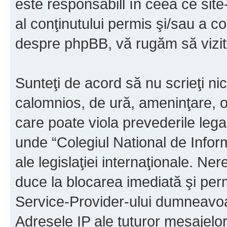
este responsabill în ceea ce sit
al conţinutului permis şi/sau a co
despre phpBB, vă rugăm să vizit
Sunteţi de acord să nu scrieţi ni
calomnios, de ură, ameninţare, o
care poate viola prevederile legal
unde “Colegiul National de Infor
ale legislaţiei internaţionale. N
duce la blocarea imediată şi perm
Service-Provider-ului dumneavo
Adresele IP ale tuturor mesajelor