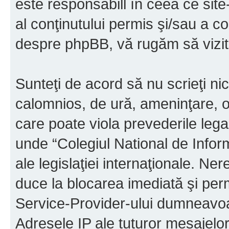
este responsabill în ceea ce sit
al conţinutului permis şi/sau a co
despre phpBB, vă rugăm să vizit
Sunteţi de acord să nu scrieţi ni
calomnios, de ură, ameninţare, o
care poate viola prevederile legal
unde “Colegiul National de Infor
ale legislaţiei internaţionale. N
duce la blocarea imediată şi perm
Service-Provider-ului dumneavo
Adresele IP ale tuturor mesajelor