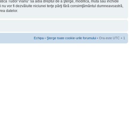
rmatica Tudor Vianu” să aibă dreptul de a şterge, modifica, muta sau închide
ii nu vor fi dezvăluite niciunei terţe părţi fără consimţământul dumneavoastră,
rea datelor.
Echipa
•
Şterge toate cookie-urile forumului
• Ora este UTC + 1