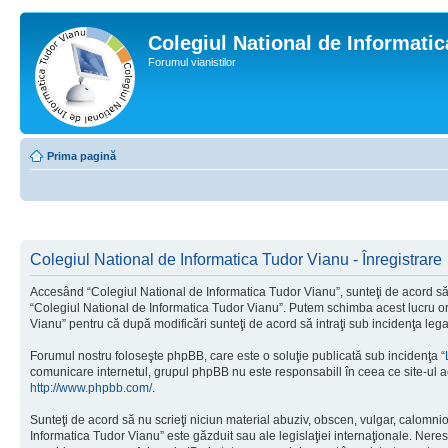
Colegiul National de Informati
Forumul vianistilor
Prima pagină
Colegiul National de Informatica Tudor Vianu - Înregistrare
Accesând “Colegiul National de Informatica Tudor Vianu”, sunteţi de acord să i
“Colegiul National de Informatica Tudor Vianu”. Putem schimba acest lucru oric
Vianu” pentru că după modificări sunteţi de acord să intraţi sub incidenţa leg
Forumul nostru foloseşte phpBB, care este o soluţie publicată sub incidenţa “
comunicare internetul, grupul phpBB nu este responsabill în ceea ce site-ul a
http://www.phpbb.com/
.
Sunteţi de acord să nu scrieţi niciun material abuziv, obscen, vulgar, calomni
Informatica Tudor Vianu” este găzduit sau ale legislaţiei internaţionale. Ne