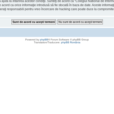
 ajuta la întărirea acestor condiţii. Sunteţi de acord ca “Colegiul National de Info
de acord ca orice informaţie introdusă să fie stocată în baza de date. Aceste informaţ
deraţi responsabili pentru vreo încercare de hacking care poate duce la compromite
Powered by
phpBB
® Forum Software © phpBB Group
Translation/Traducere:
phpBB România