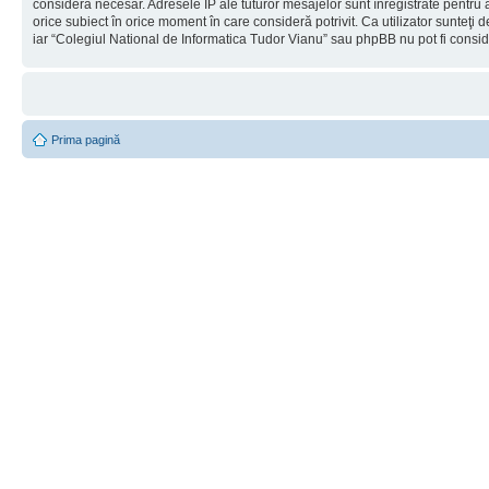
considera necesar. Adresele IP ale tuturor mesajelor sunt înregistrate pentru a
orice subiect în orice moment în care consideră potrivit. Ca utilizator sunteţi 
iar “Colegiul National de Informatica Tudor Vianu” sau phpBB nu pot fi consi
Prima pagină