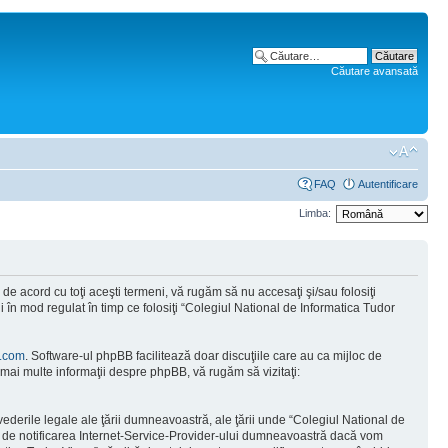
Căutare avansată
FAQ
Autentificare
Limba:
e acord cu toţi aceşti termeni, vă rugăm să nu accesaţi şi/sau folosiţi
 în mod regulat în timp ce folosiţi “Colegiul National de Informatica Tudor
.com
. Software-ul phpBB facilitează doar discuţiile care au ca mijloc de
mai multe informaţii despre phpBB, vă rugăm să vizitaţi:
vederile legale ale ţării dumneavoastră, ale ţării unde “Colegiul National de
tă de notificarea Internet-Service-Provider-ului dumneavoastră dacă vom