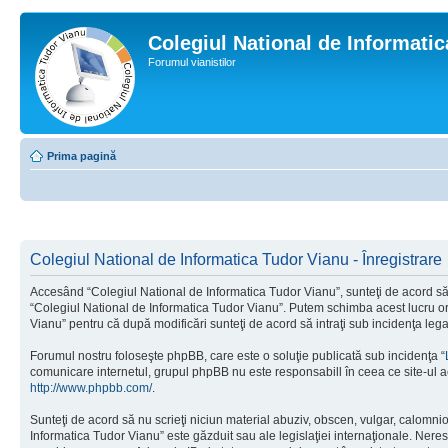
Colegiul National de Informati
Forumul vianistilor
Prima pagină
Colegiul National de Informatica Tudor Vianu - Înregistrare
Accesând “Colegiul National de Informatica Tudor Vianu”, sunteţi de acord să i
“Colegiul National de Informatica Tudor Vianu”. Putem schimba acest lucru oric
Vianu” pentru că după modificări sunteţi de acord să intraţi sub incidenţa leg
Forumul nostru foloseşte phpBB, care este o soluţie publicată sub incidenţa “
comunicare internetul, grupul phpBB nu este responsabill în ceea ce site-ul a
http://www.phpbb.com/
.
Sunteţi de acord să nu scrieţi niciun material abuziv, obscen, vulgar, calomni
Informatica Tudor Vianu” este găzduit sau ale legislaţiei internaţionale. Ne