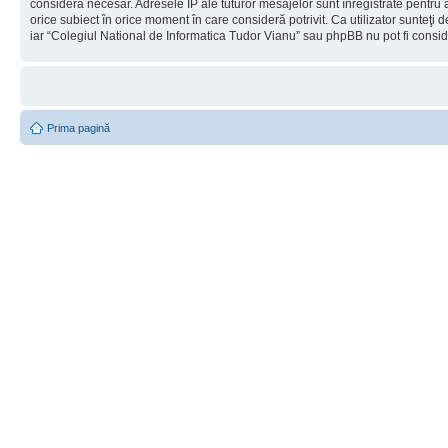
considera necesar. Adresele IP ale tuturor mesajelor sunt înregistrate pentru a
orice subiect în orice moment în care consideră potrivit. Ca utilizator sunteţi 
iar “Colegiul National de Informatica Tudor Vianu” sau phpBB nu pot fi consi
Prima pagină