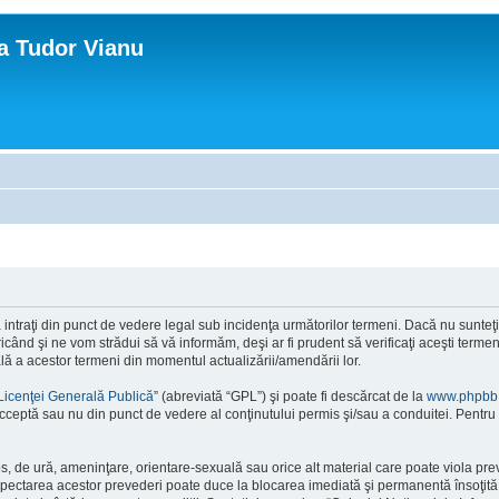
ca Tudor Vianu
ntraţi din punct de vedere legal sub incidenţa următorilor termeni. Dacă nu sunteţi d
ând şi ne vom strădui să vă informăm, deşi ar fi prudent să verificaţi aceşti termeni
ală a acestor termeni din momentul actualizării/amendării lor.
Licenţei Generală Publică
” (abreviată “GPL”) şi poate fi descărcat de la
www.phpbb
cceptă sau nu din punct de vedere al conţinutului permis şi/sau a conduitei. Pentru 
os, de ură, ameninţare, orientare-sexuală sau orice alt material care poate viola pre
respectarea acestor prevederi poate duce la blocarea imediată şi permanentă însoţi