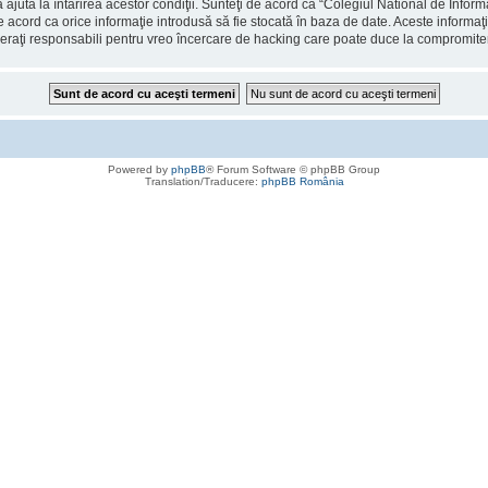
 ajuta la întărirea acestor condiţii. Sunteţi de acord ca “Colegiul National de Info
de acord ca orice informaţie introdusă să fie stocată în baza de date. Aceste informaţ
deraţi responsabili pentru vreo încercare de hacking care poate duce la compromite
Powered by
phpBB
® Forum Software © phpBB Group
Translation/Traducere:
phpBB România