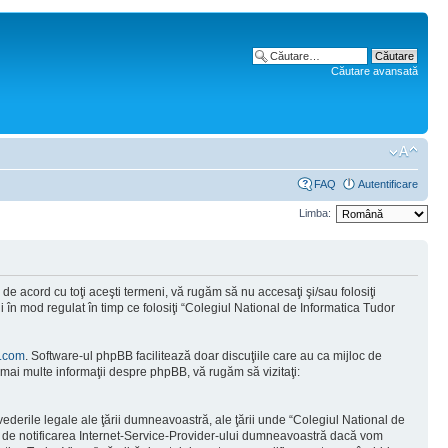
Căutare avansată
FAQ
Autentificare
Limba:
e acord cu toţi aceşti termeni, vă rugăm să nu accesaţi şi/sau folosiţi
 în mod regulat în timp ce folosiţi “Colegiul National de Informatica Tudor
.com
. Software-ul phpBB facilitează doar discuţiile care au ca mijloc de
mai multe informaţii despre phpBB, vă rugăm să vizitaţi:
vederile legale ale ţării dumneavoastră, ale ţării unde “Colegiul National de
tă de notificarea Internet-Service-Provider-ului dumneavoastră dacă vom