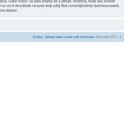
rmatica Tudor Vianu” să aibă dreptul de a şterge, modifica, muta sau închide
ii nu vor fi dezvăluite niciunei terţe părţi fără consimţământul dumneavoastră,
rea datelor.
Echipa
•
Şterge toate cookie-urile forumului
• Ora este UTC + 1