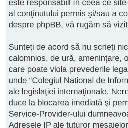
este responsabill în ceea ce sit
al conţinutului permis şi/sau a co
despre phpBB, vă rugăm să vizit
Sunteţi de acord să nu scrieţi ni
calomnios, de ură, ameninţare, o
care poate viola prevederile legal
unde “Colegiul National de Infor
ale legislaţiei internaţionale. N
duce la blocarea imediată şi perm
Service-Provider-ului dumneavo
Adresele IP ale tuturor mesajelor