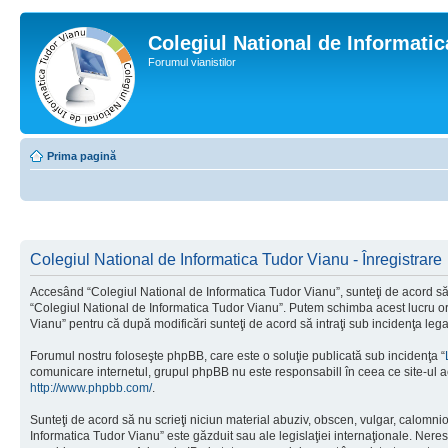
Colegiul National de Informati
Forumul vianistilor
Prima pagină
Colegiul National de Informatica Tudor Vianu - Înregistrare
Accesând “Colegiul National de Informatica Tudor Vianu”, sunteţi de acord să i
“Colegiul National de Informatica Tudor Vianu”. Putem schimba acest lucru oric
Vianu” pentru că după modificări sunteţi de acord să intraţi sub incidenţa leg
Forumul nostru foloseşte phpBB, care este o soluţie publicată sub incidenţa “
comunicare internetul, grupul phpBB nu este responsabill în ceea ce site-ul a
http://www.phpbb.com/
.
Sunteţi de acord să nu scrieţi niciun material abuziv, obscen, vulgar, calomni
Informatica Tudor Vianu” este găzduit sau ale legislaţiei internaţionale. Ne