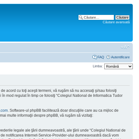
Căutare avansată
FAQ
Autentificare
Limba:
e acord cu toţi aceşti termeni, vă rugăm să nu accesaţi şi/sau folosiţi
 în mod regulat în timp ce folosiţi “Colegiul National de Informatica Tudor
.com
. Software-ul phpBB facilitează doar discuţiile care au ca mijloc de
mai multe informaţii despre phpBB, vă rugăm să vizitaţi:
vederile legale ale ţării dumneavoastră, ale ţării unde “Colegiul National de
tă de notificarea Internet-Service-Provider-ului dumneavoastră dacă vom