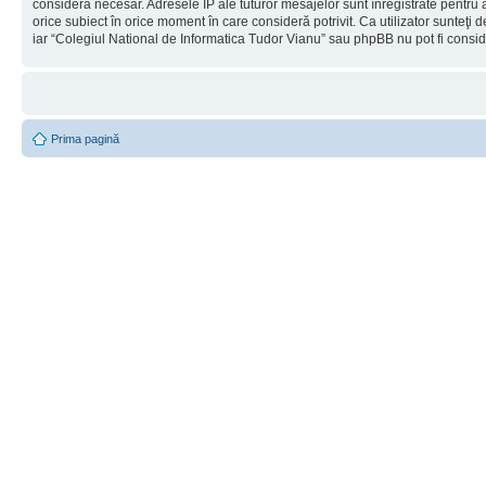
considera necesar. Adresele IP ale tuturor mesajelor sunt înregistrate pentru a
orice subiect în orice moment în care consideră potrivit. Ca utilizator sunteţi 
iar “Colegiul National de Informatica Tudor Vianu” sau phpBB nu pot fi consi
Prima pagină