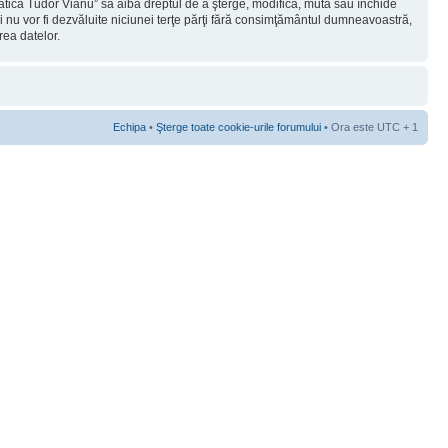
rmatica Tudor Vianu” să aibă dreptul de a şterge, modifica, muta sau închide
ii nu vor fi dezvăluite niciunei terţe părţi fără consimţământul dumneavoastră,
rea datelor.
Echipa
•
Şterge toate cookie-urile forumului
• Ora este UTC + 1