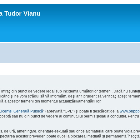
ca Tudor Vianu
ntraţi din punct de vedere legal sub incidenţa următorilor termeni. Dacă nu sunteţi d
ând şi ne vom strădui să vă informăm, deşi ar fi prudent să verificaţi aceşti termeni
ală a acestor termeni din momentul actualizării/amendării lor.
Licenţei Generală Publică
” (abreviată “GPL”) şi poate fi descărcat de la
www.phpbb
cceptă sau nu din punct de vedere al conţinutului permis şi/sau a conduitei. Pentru 
os, de ură, ameninţare, orientare-sexuală sau orice alt material care poate viola pre
respectarea acestor prevederi poate duce la blocarea imediată şi permanentă însoţi