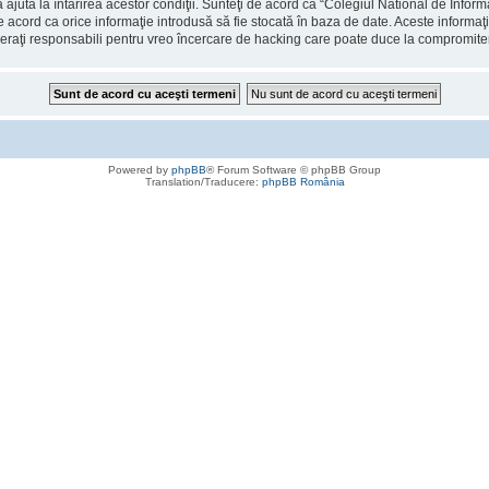
 ajuta la întărirea acestor condiţii. Sunteţi de acord ca “Colegiul National de Info
de acord ca orice informaţie introdusă să fie stocată în baza de date. Aceste informaţ
deraţi responsabili pentru vreo încercare de hacking care poate duce la compromite
Powered by
phpBB
® Forum Software © phpBB Group
Translation/Traducere:
phpBB România