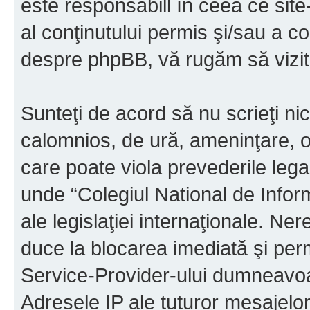
este responsabill în ceea ce sit
al conţinutului permis şi/sau a co
despre phpBB, vă rugăm să vizit
Sunteţi de acord să nu scrieţi ni
calomnios, de ură, ameninţare, o
care poate viola prevederile legal
unde “Colegiul National de Infor
ale legislaţiei internaţionale. N
duce la blocarea imediată şi perm
Service-Provider-ului dumneavo
Adresele IP ale tuturor mesajelor