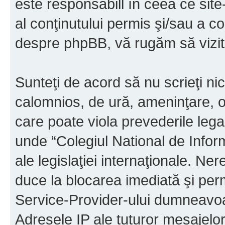
este responsabill în ceea ce sit
al conţinutului permis şi/sau a co
despre phpBB, vă rugăm să vizit
Sunteţi de acord să nu scrieţi ni
calomnios, de ură, ameninţare, o
care poate viola prevederile legal
unde “Colegiul National de Infor
ale legislaţiei internaţionale. N
duce la blocarea imediată şi perm
Service-Provider-ului dumneavo
Adresele IP ale tuturor mesajelor