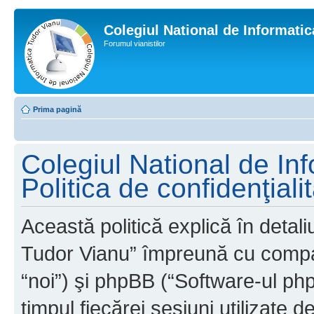
Colegiul National de Informati
Forumul vianistilor
Prima pagină
Colegiul National de In
Politica de confidenţiali
Această politică explică în detal
Tudor Vianu” împreună cu compani
“noi”) şi phpBB (“Software-ul phpB
timpul fiecărei sesiuni utilizate 