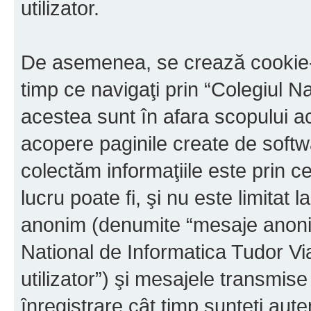
utilizator.
De asemenea, se crează cookie-u
timp ce navigaţi prin “Colegiul N
acestea sunt în afara scopului 
acopere paginile create de softw
colectăm informaţiile este prin c
lucru poate fi, şi nu este limitat 
anonim (denumite “mesaje anonime
National de Informatica Tudor V
utilizator”) şi mesajele transmi
înregistrare cât timp sunteţi aute