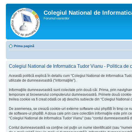
Colegiul National de Informati
Forumul vianistilor
Prima pagină
Colegiul National de Informatica Tudor Vianu - Politica de c
Această politică explică în detaliu cum “Colegiul National de Informatica Tudo
utilizate de dumneavoastră (“informaţiile”).
Informaţiile dumneavoastră sunt colectate prin două căi. Prima, prin navighare
temporare al browserului computerului dumneavoastră. Primele două cookie-uri c
treilea cookie va fi creat odată ce aţi deschis subiecte din “Colegiul National d
De asemenea, se crează cookie-uri externe software-ului phpBB în timp ce nav
de software-ul phpBB. A doua cale prin care colectăm informaţiile este prin ce
“Colegiul National de Informatica Tudor Vianu” (sau “contul dumneavoastră de
Contul dumneavoastră va conţine cel puţin un nume identificabil (sau “numele