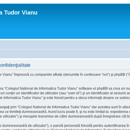
ca Tudor Vianu
onfidenţialitate
r Vianu” împreună cu companiile afliate (denumite în continuare “noi”) şi phpBB (“Sof
a “Colegiul National de Informatica Tudor Vianu” software-ul phpBB va crea un număr
onţin un identificator de utilizator (sau “user-id”) şi un identificator al sesiunii
e Informatica Tudor Vianu” şi este folosit pentru a stoca informaţii despre ce subiecte
igaţi prin “Colegiul National de Informatica Tudor Vianu” dar acestea sunt în afa
ea ce trimiteţi dumneavoastră. Acest lucru poate fi, şi nu este limitat la: expediere
 utilizator”) şi mesajele transmise de către dumneavoastră după înregistrare cât ti
 dumneavoastră de utilizator”), o parolă personală folosită pentru autentificarea