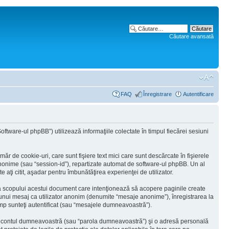
Căutare avansată
FAQ
Înregistrare
Autentificare
tware-ul phpBB”) utilizează informaţiile colectate în timpul fiecărei sesiuni
 de cookie-uri, care sunt fişiere text mici care sunt descărcate în fişierele
 anonime (sau “session-id”), repartizate automat de software-ul phpBB. Un al
 aţi citit, aşadar pentru îmbunătăţirea experienţei de utilizator.
ra scopului acestui document care intenţionează să acopere paginile create
a unui mesaj ca utilizator anonim (denumite “mesaje anonime”), înregistrarea la
mp sunteţi autentificat (sau “mesajele dumneavoastră”).
 în contul dumneavoastră (sau “parola dumneavoastră”) şi o adresă personală