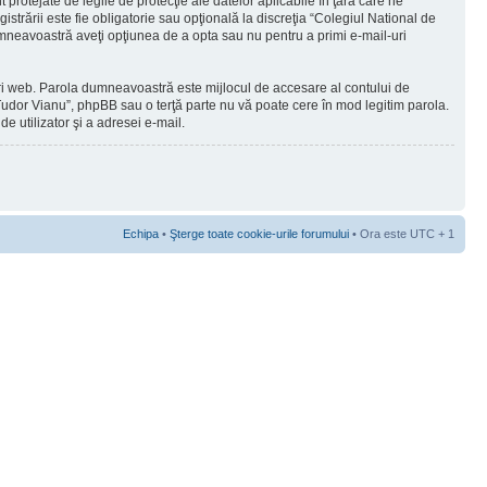
protejate de legile de protecţie ale datelor aplicabile în ţara care ne
strării este fie obligatorie sau opţională la discreţia “Colegiul National de
dumneavoastră aveţi opţiunea de a opta sau nu pentru a primi e-mail-uri
-uri web. Parola dumneavoastră este mijlocul de accesare al contului de
a Tudor Vianu”, phpBB sau o terţă parte nu vă poate cere în mod legitim parola.
e utilizator şi a adresei e-mail.
Echipa
•
Şterge toate cookie-urile forumului
• Ora este UTC + 1