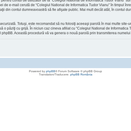
ntru contul de utilizator de la “Colegiul National de Informatica Tudor Vianu” sunt 
ei de e-mail cerută de “Colegiul National de Informatica Tudor Vianu” în timpul înregi
maţii din contul dumneavoastră să fie afişate public. Mai mult decât atât, în contul 
securizată. Totuşi, este recomandat să nu folosiţi aceeaşi parolă în mai multe site
ă o păziţi cu grijă. În niciun caz cineva afiliat cu “Colegiul National de Informatic
re-ul phpBB. Această procedură vă va genera o nouă parolă prin transmiterea numelui d
Powered by
phpBB
® Forum Software © phpBB Group
Translation/Traducere:
phpBB România