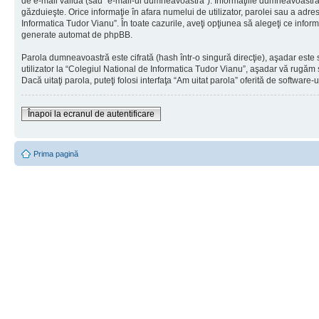
de e-mail validă (sau “e-mail-ul dumneavoastră”). Informaţiile dumneavoastră pe
găzduieşte. Orice informaţie în afara numelui de utilizator, parolei sau a adres
Informatica Tudor Vianu”. În toate cazurile, aveţi opţiunea să alegeţi ce infor
generate automat de phpBB.
Parola dumneavoastră este cifrată (hash într-o singură direcţie), aşadar este 
utilizator la “Colegiul National de Informatica Tudor Vianu”, aşadar vă rugăm s
Dacă uitaţi parola, puteţi folosi interfaţa “Am uitat parola” oferită de softwa
Înapoi la ecranul de autentificare
Prima pagină