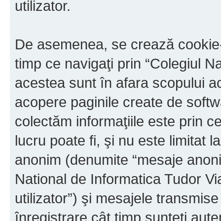
utilizator.
De asemenea, se crează cookie-u
timp ce navigaţi prin “Colegiul N
acestea sunt în afara scopului 
acopere paginile create de softw
colectăm informaţiile este prin c
lucru poate fi, şi nu este limitat 
anonim (denumite “mesaje anonime
National de Informatica Tudor V
utilizator”) şi mesajele transmi
înregistrare cât timp sunteţi aute