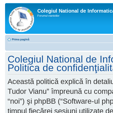
Colegiul National de Informati
Forumul vianistilor
Prima pagină
Colegiul National de In
Politica de confidenţiali
Această politică explică în detal
Tudor Vianu” împreună cu compani
“noi”) şi phpBB (“Software-ul phpB
timpul fiecărei sesiuni utilizate 