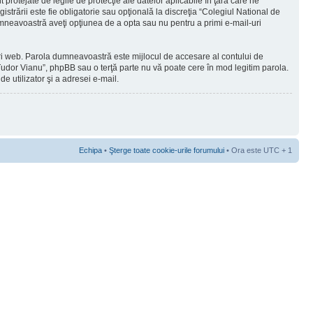
protejate de legile de protecţie ale datelor aplicabile în ţara care ne
strării este fie obligatorie sau opţională la discreţia “Colegiul National de
dumneavoastră aveţi opţiunea de a opta sau nu pentru a primi e-mail-uri
-uri web. Parola dumneavoastră este mijlocul de accesare al contului de
a Tudor Vianu”, phpBB sau o terţă parte nu vă poate cere în mod legitim parola.
e utilizator şi a adresei e-mail.
Echipa
•
Şterge toate cookie-urile forumului
• Ora este UTC + 1