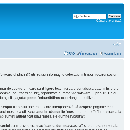
Căutare avansată
FAQ
Înregistrare
Autentificare
tware-ul phpBB”) utilizează informaţiile colectate în timpul fiecărei sesiuni
 de cookie-uri, care sunt fişiere text mici care sunt descărcate în fişierele
 anonime (sau “session-id”), repartizate automat de software-ul phpBB. Un al
 aţi citit, aşadar pentru îmbunătăţirea experienţei de utilizator.
ra scopului acestui document care intenţionează să acopere paginile create
a unui mesaj ca utilizator anonim (denumite “mesaje anonime”), înregistrarea la
mp sunteţi autentificat (sau “mesajele dumneavoastră”).
 în contul dumneavoastră (sau “parola dumneavoastră”) şi o adresă personală