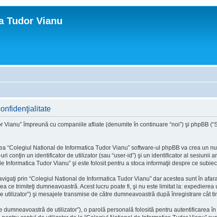
ca Tudor Vianu
onfidenţialitate
r Vianu” împreună cu companiile afliate (denumite în continuare “noi”) şi phpBB (“Sof
a “Colegiul National de Informatica Tudor Vianu” software-ul phpBB va crea un număr
onţin un identificator de utilizator (sau “user-id”) şi un identificator al sesiunii
e Informatica Tudor Vianu” şi este folosit pentru a stoca informaţii despre ce subiecte
igaţi prin “Colegiul National de Informatica Tudor Vianu” dar acestea sunt în afa
ea ce trimiteţi dumneavoastră. Acest lucru poate fi, şi nu este limitat la: expediere
 utilizator”) şi mesajele transmise de către dumneavoastră după înregistrare cât ti
 dumneavoastră de utilizator”), o parolă personală folosită pentru autentificarea