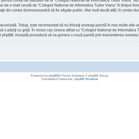
ntru contul de utilizator de la “Colegiul National de Informatica Tudor Vianu” sunt 
ei de e-mail cerută de “Colegiul National de Informatica Tudor Vianu” în timpul înregi
maţii din contul dumneavoastră să fie afişate public. Mai mult decât atât, în contul 
securizată. Totuşi, este recomandat să nu folosiţi aceeaşi parolă în mai multe site
ă o păziţi cu grijă. În niciun caz cineva afiliat cu “Colegiul National de Informatic
re-ul phpBB. Această procedură vă va genera o nouă parolă prin transmiterea numelui d
Powered by
phpBB
® Forum Software © phpBB Group
Translation/Traducere:
phpBB România