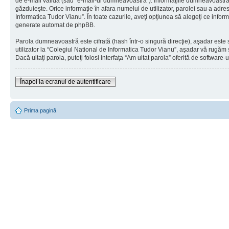
de e-mail validă (sau “e-mail-ul dumneavoastră”). Informaţiile dumneavoastră pe
găzduieşte. Orice informaţie în afara numelui de utilizator, parolei sau a adres
Informatica Tudor Vianu”. În toate cazurile, aveţi opţiunea să alegeţi ce infor
generate automat de phpBB.
Parola dumneavoastră este cifrată (hash într-o singură direcţie), aşadar este 
utilizator la “Colegiul National de Informatica Tudor Vianu”, aşadar vă rugăm s
Dacă uitaţi parola, puteţi folosi interfaţa “Am uitat parola” oferită de softwa
Înapoi la ecranul de autentificare
Prima pagină