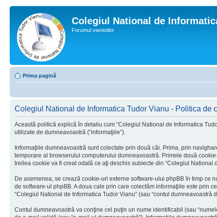
Colegiul National de Informati
Forumul vianistilor
Prima pagină
Colegiul National de Informatica Tudor Vianu - Politica de c
Această politică explică în detaliu cum “Colegiul National de Informatica Tudo
utilizate de dumneavoastră (“informaţiile”).
Informaţiile dumneavoastră sunt colectate prin două căi. Prima, prin navighare
temporare al browserului computerului dumneavoastră. Primele două cookie-uri c
treilea cookie va fi creat odată ce aţi deschis subiecte din “Colegiul National d
De asemenea, se crează cookie-uri externe software-ului phpBB în timp ce nav
de software-ul phpBB. A doua cale prin care colectăm informaţiile este prin ce
“Colegiul National de Informatica Tudor Vianu” (sau “contul dumneavoastră de
Contul dumneavoastră va conţine cel puţin un nume identificabil (sau “numele