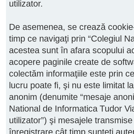
utilizator.
De asemenea, se crează cookie-u
timp ce navigaţi prin “Colegiul N
acestea sunt în afara scopului 
acopere paginile create de softw
colectăm informaţiile este prin c
lucru poate fi, şi nu este limitat 
anonim (denumite “mesaje anonime
National de Informatica Tudor V
utilizator”) şi mesajele transmi
înregistrare cât timp sunteţi aute