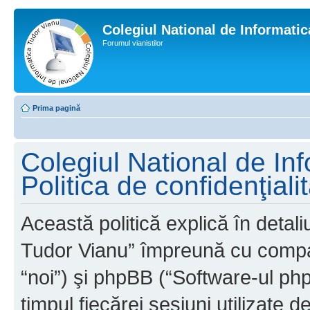
Colegiul National de Informati
Forumul vianistilor
Prima pagină
Colegiul National de In
Politica de confidenţiali
Această politică explică în detal
Tudor Vianu” împreună cu compani
“noi”) şi phpBB (“Software-ul phpB
timpul fiecărei sesiuni utilizate 