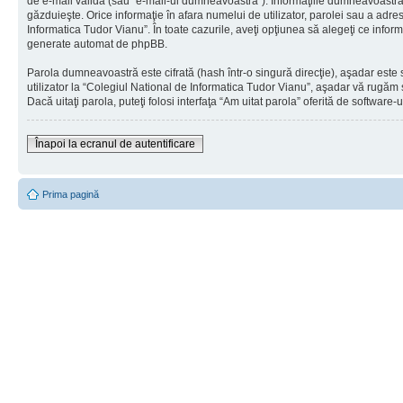
de e-mail validă (sau “e-mail-ul dumneavoastră”). Informaţiile dumneavoastră pe
găzduieşte. Orice informaţie în afara numelui de utilizator, parolei sau a adres
Informatica Tudor Vianu”. În toate cazurile, aveţi opţiunea să alegeţi ce infor
generate automat de phpBB.
Parola dumneavoastră este cifrată (hash într-o singură direcţie), aşadar este 
utilizator la “Colegiul National de Informatica Tudor Vianu”, aşadar vă rugăm s
Dacă uitaţi parola, puteţi folosi interfaţa “Am uitat parola” oferită de softwa
Înapoi la ecranul de autentificare
Prima pagină