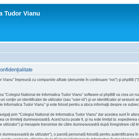
ca Tudor Vianu
onfidenţialitate
r Vianu” împreună cu companiile afliate (denumite în continuare “noi”) şi phpBB (“Sof
a “Colegiul National de Informatica Tudor Vianu” software-ul phpBB va crea un număr
onţin un identificator de utilizator (sau “user-id”) şi un identificator al sesiunii
e Informatica Tudor Vianu” şi este folosit pentru a stoca informaţii despre ce subiecte
igaţi prin “Colegiul National de Informatica Tudor Vianu” dar acestea sunt în afa
ea ce trimiteţi dumneavoastră. Acest lucru poate fi, şi nu este limitat la: expediere
 utilizator”) şi mesajele transmise de către dumneavoastră după înregistrare cât ti
 dumneavoastră de utilizator”), o parolă personală folosită pentru autentificarea