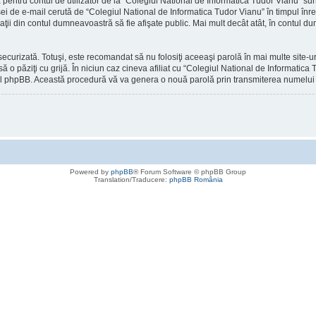
ntru contul de utilizator de la “Colegiul National de Informatica Tudor Vianu” sunt 
ei de e-mail cerută de “Colegiul National de Informatica Tudor Vianu” în timpul înregi
maţii din contul dumneavoastră să fie afişate public. Mai mult decât atât, în contul 
securizată. Totuşi, este recomandat să nu folosiţi aceeaşi parolă în mai multe site
ă o păziţi cu grijă. În niciun caz cineva afiliat cu “Colegiul National de Informatic
re-ul phpBB. Această procedură vă va genera o nouă parolă prin transmiterea numelui d
Powered by
phpBB
® Forum Software © phpBB Group
Translation/Traducere:
phpBB România