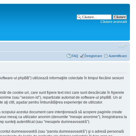
Căutare avansată
FAQ
Înregistrare
Autentificare
tware-ul phpBB”) utilizează informaţiile colectate în timpul fiecărei sesiuni
 de cookie-uri, care sunt fişiere text mici care sunt descărcate în fişierele
 anonime (sau “session-id”), repartizate automat de software-ul phpBB. Un al
 aţi citit, aşadar pentru îmbunătăţirea experienţei de utilizator.
ra scopului acestui document care intenţionează să acopere paginile create
a unui mesaj ca utilizator anonim (denumite “mesaje anonime”), înregistrarea la
mp sunteţi autentificat (sau “mesajele dumneavoastră”).
 în contul dumneavoastră (sau “parola dumneavoastră”) şi o adresă personală