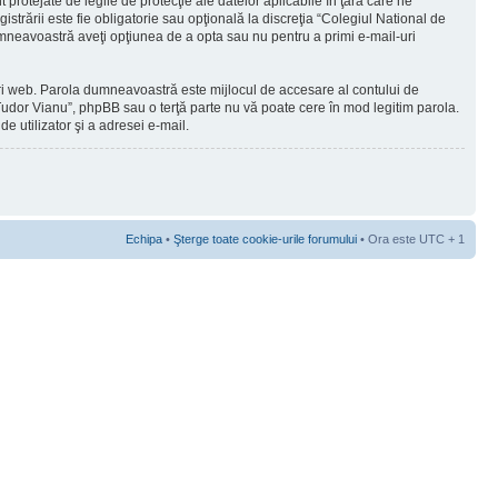
protejate de legile de protecţie ale datelor aplicabile în ţara care ne
strării este fie obligatorie sau opţională la discreţia “Colegiul National de
dumneavoastră aveţi opţiunea de a opta sau nu pentru a primi e-mail-uri
-uri web. Parola dumneavoastră este mijlocul de accesare al contului de
a Tudor Vianu”, phpBB sau o terţă parte nu vă poate cere în mod legitim parola.
e utilizator şi a adresei e-mail.
Echipa
•
Şterge toate cookie-urile forumului
• Ora este UTC + 1