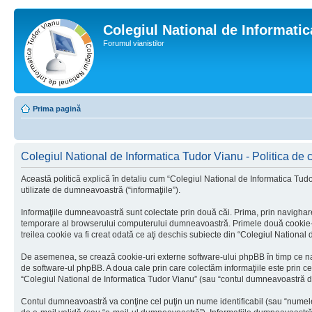
Colegiul National de Informati
Forumul vianistilor
Prima pagină
Colegiul National de Informatica Tudor Vianu - Politica de c
Această politică explică în detaliu cum “Colegiul National de Informatica Tudo
utilizate de dumneavoastră (“informaţiile”).
Informaţiile dumneavoastră sunt colectate prin două căi. Prima, prin navighare
temporare al browserului computerului dumneavoastră. Primele două cookie-uri c
treilea cookie va fi creat odată ce aţi deschis subiecte din “Colegiul National d
De asemenea, se crează cookie-uri externe software-ului phpBB în timp ce nav
de software-ul phpBB. A doua cale prin care colectăm informaţiile este prin ce
“Colegiul National de Informatica Tudor Vianu” (sau “contul dumneavoastră de
Contul dumneavoastră va conţine cel puţin un nume identificabil (sau “numele