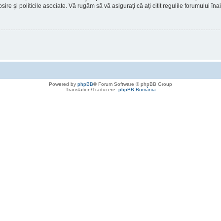
osire şi politicile asociate. Vă rugăm să vă asiguraţi că aţi citit regulile forumului în
Powered by
phpBB
® Forum Software © phpBB Group
Translation/Traducere:
phpBB România