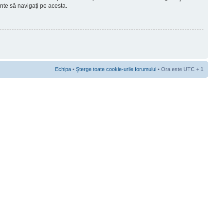
ainte să navigaţi pe acesta.
Echipa
•
Şterge toate cookie-urile forumului
• Ora este UTC + 1