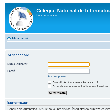
Colegiul National de Informati
Forumul vianistilor
Prima pagină
Autentificare
Nume utilizator:
Parolă:
Am uitat parola
Autentifică-mă automat la fiecare vizită
Ascunde starea mea online în această sesiune
ÎNREGISTRARE
Pentru a vă autentifica, trebuie să vă înregistraţi. Înregistrarea durează câtev