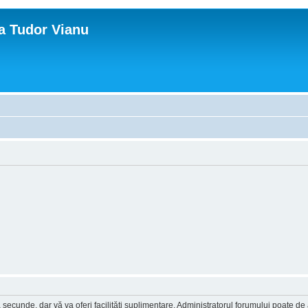
ca Tudor Vianu
a secunde, dar vă va oferi facilităţi suplimentare. Administratorul forumului poate de