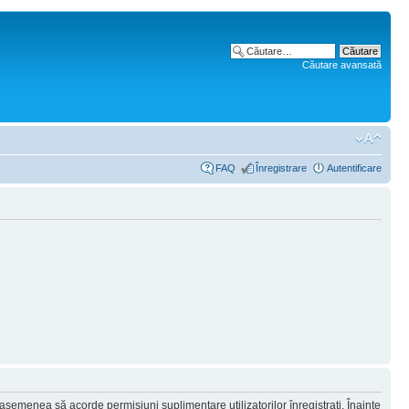
Căutare avansată
FAQ
Înregistrare
Autentificare
 asemenea să acorde permisiuni suplimentare utilizatorilor înregistraţi. Înainte