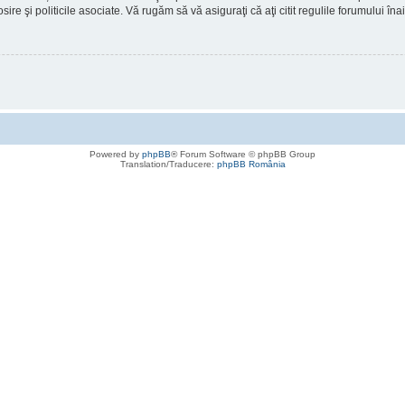
osire şi politicile asociate. Vă rugăm să vă asiguraţi că aţi citit regulile forumului în
Powered by
phpBB
® Forum Software © phpBB Group
Translation/Traducere:
phpBB România