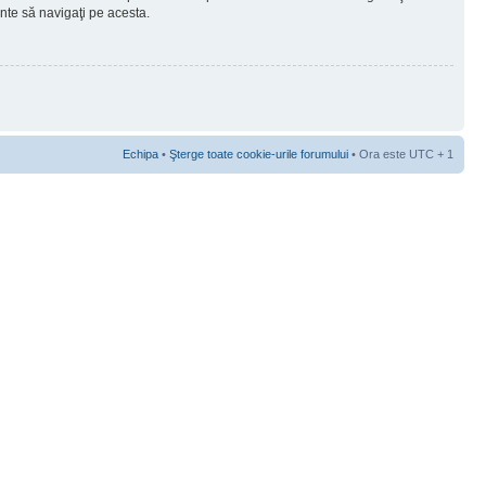
ainte să navigaţi pe acesta.
Echipa
•
Şterge toate cookie-urile forumului
• Ora este UTC + 1