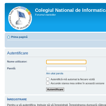
Colegiul National de Informati
Forumul vianistilor
Prima pagină
Autentificare
Nume utilizator:
Parolă:
Am uitat parola
Autentifică-mă automat la fiecare vizită
Ascunde starea mea online în această sesiune
ÎNREGISTRARE
Pentru a vă autentifica, trebuie să vă înregistraţi. Înregistrarea durează câtev