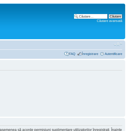
Căutare avansată
FAQ
Înregistrare
Autentificare
 asemenea să acorde permisiuni suplimentare utilizatorilor înregistraţi. Înainte