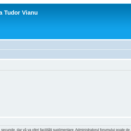
ca Tudor Vianu
a secunde, dar vă va oferi facilităţi suplimentare. Administratorul forumului poate de