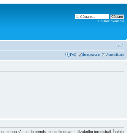
Căutare avansată
FAQ
Înregistrare
Autentificare
 asemenea să acorde permisiuni suplimentare utilizatorilor înregistraţi. Înainte