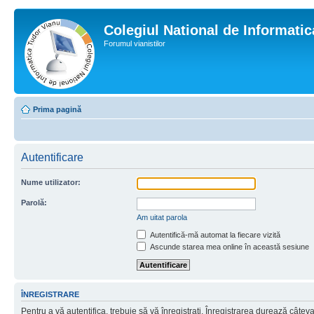
Colegiul National de Informati
Forumul vianistilor
Prima pagină
Autentificare
Nume utilizator:
Parolă:
Am uitat parola
Autentifică-mă automat la fiecare vizită
Ascunde starea mea online în această sesiune
ÎNREGISTRARE
Pentru a vă autentifica, trebuie să vă înregistraţi. Înregistrarea durează câtev