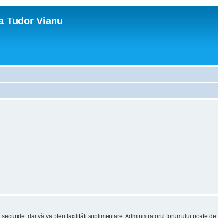
ca Tudor Vianu
a secunde, dar vă va oferi facilităţi suplimentare. Administratorul forumului poate de