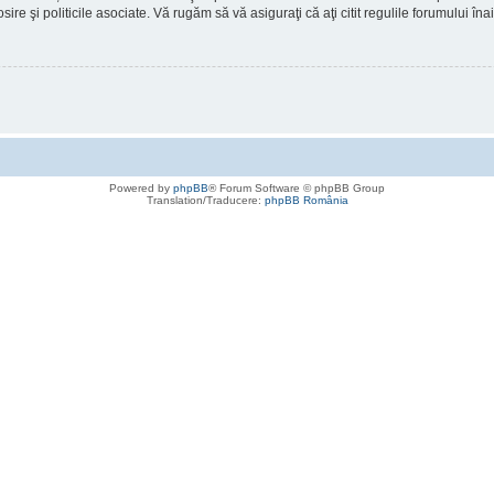
osire şi politicile asociate. Vă rugăm să vă asiguraţi că aţi citit regulile forumului în
Powered by
phpBB
® Forum Software © phpBB Group
Translation/Traducere:
phpBB România