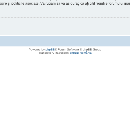
osire şi politicile asociate. Vă rugăm să vă asiguraţi că aţi citit regulile forumului în
Powered by
phpBB
® Forum Software © phpBB Group
Translation/Traducere:
phpBB România