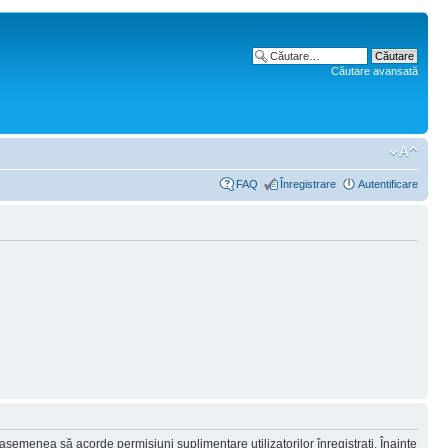
Căutare avansată
FAQ
Înregistrare
Autentificare
 asemenea să acorde permisiuni suplimentare utilizatorilor înregistraţi. Înainte