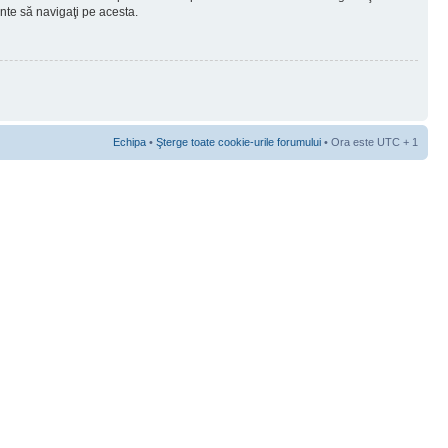
ainte să navigaţi pe acesta.
Echipa
•
Şterge toate cookie-urile forumului
• Ora este UTC + 1