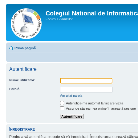
Colegiul National de Informati
Forumul vianistilor
Prima pagină
Autentificare
Nume utilizator:
Parolă:
Am uitat parola
Autentifică-mă automat la fiecare vizită
Ascunde starea mea online în această sesiune
ÎNREGISTRARE
Pentru a vă autentifica, trebuie să vă înregistraţi. Înregistrarea durează câtev