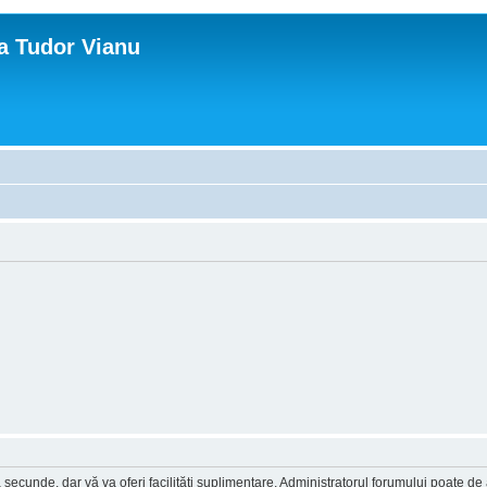
ca Tudor Vianu
a secunde, dar vă va oferi facilităţi suplimentare. Administratorul forumului poate de