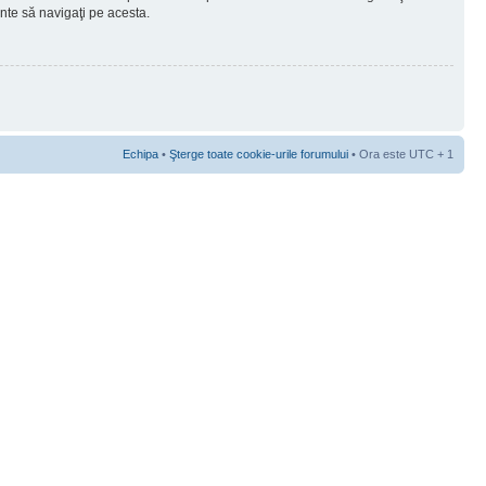
ainte să navigaţi pe acesta.
Echipa
•
Şterge toate cookie-urile forumului
• Ora este UTC + 1