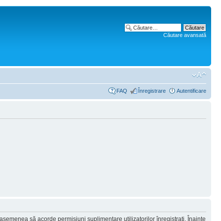
Căutare avansată
FAQ
Înregistrare
Autentificare
 asemenea să acorde permisiuni suplimentare utilizatorilor înregistraţi. Înainte