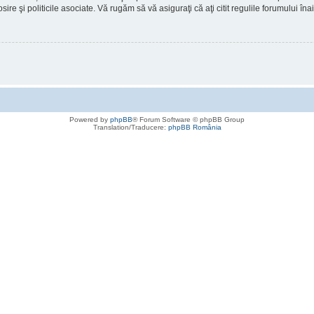
osire şi politicile asociate. Vă rugăm să vă asiguraţi că aţi citit regulile forumului în
Powered by
phpBB
® Forum Software © phpBB Group
Translation/Traducere:
phpBB România