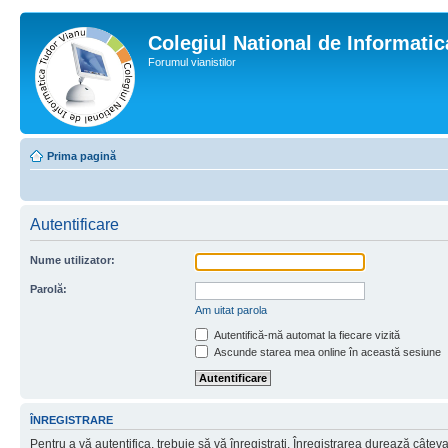
Colegiul National de Informati
Forumul vianistilor
Prima pagină
Autentificare
Nume utilizator:
Parolă:
Am uitat parola
Autentifică-mă automat la fiecare vizită
Ascunde starea mea online în această sesiune
ÎNREGISTRARE
Pentru a vă autentifica, trebuie să vă înregistraţi. Înregistrarea durează câtev