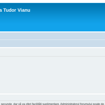
ca Tudor Vianu
a secunde, dar vă va oferi facilităţi suplimentare. Administratorul forumului poate de