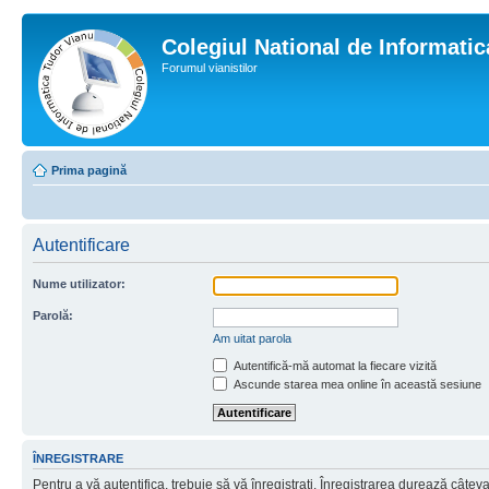
Colegiul National de Informati
Forumul vianistilor
Prima pagină
Autentificare
Nume utilizator:
Parolă:
Am uitat parola
Autentifică-mă automat la fiecare vizită
Ascunde starea mea online în această sesiune
ÎNREGISTRARE
Pentru a vă autentifica, trebuie să vă înregistraţi. Înregistrarea durează câtev