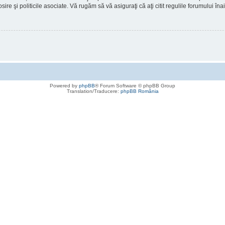
osire şi politicile asociate. Vă rugăm să vă asiguraţi că aţi citit regulile forumului în
Powered by
phpBB
® Forum Software © phpBB Group
Translation/Traducere:
phpBB România