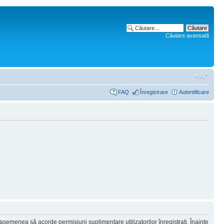
Căutare avansată
FAQ
Înregistrare
Autentificare
 asemenea să acorde permisiuni suplimentare utilizatorilor înregistraţi. Înainte