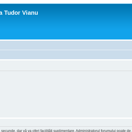
ca Tudor Vianu
a secunde, dar vă va oferi facilităţi suplimentare. Administratorul forumului poate de