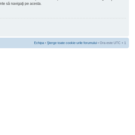
ainte să navigaţi pe acesta.
Echipa
•
Şterge toate cookie-urile forumului
• Ora este UTC + 1