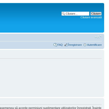
Căutare avansată
FAQ
Înregistrare
Autentificare
 asemenea să acorde permisiuni suplimentare utilizatorilor înregistraţi. Înainte