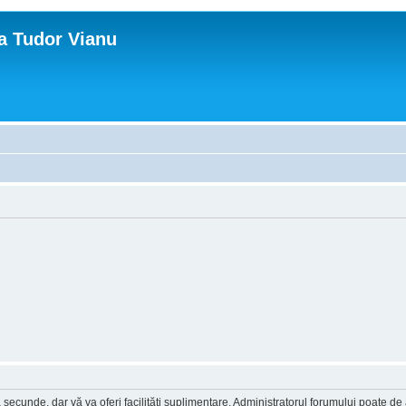
ca Tudor Vianu
a secunde, dar vă va oferi facilităţi suplimentare. Administratorul forumului poate de