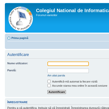
Colegiul National de Informati
Forumul vianistilor
Prima pagină
Autentificare
Nume utilizator:
Parolă:
Am uitat parola
Autentifică-mă automat la fiecare vizită
Ascunde starea mea online în această sesiune
ÎNREGISTRARE
Pentru a vă autentifica, trebuie să vă înregistraţi. Înregistrarea durează câtev