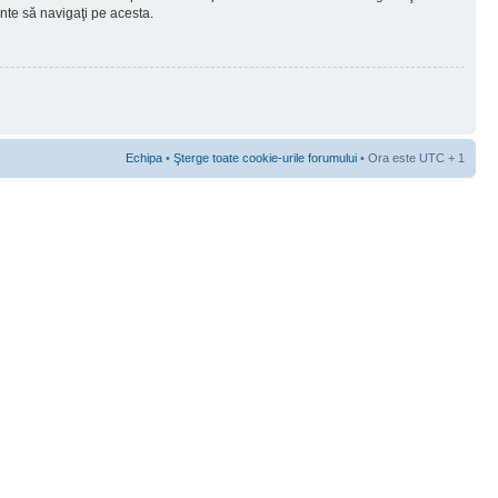
ainte să navigaţi pe acesta.
Echipa
•
Şterge toate cookie-urile forumului
• Ora este UTC + 1