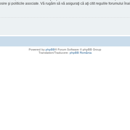
osire şi politicile asociate. Vă rugăm să vă asiguraţi că aţi citit regulile forumului în
Powered by
phpBB
® Forum Software © phpBB Group
Translation/Traducere:
phpBB România