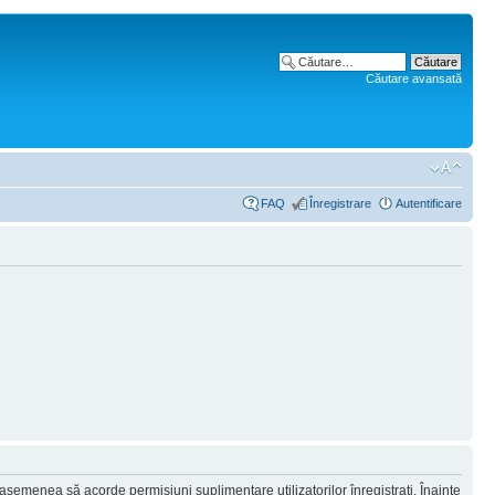
Căutare avansată
FAQ
Înregistrare
Autentificare
 asemenea să acorde permisiuni suplimentare utilizatorilor înregistraţi. Înainte