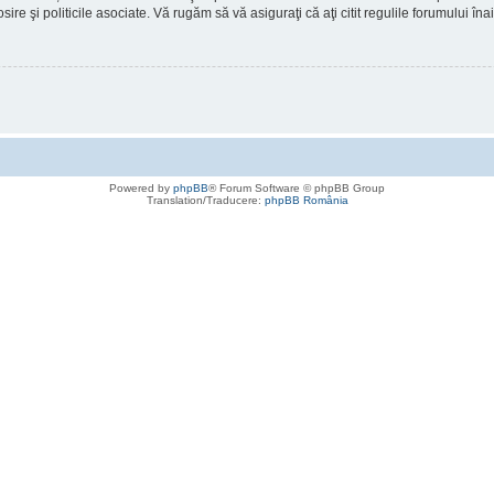
osire şi politicile asociate. Vă rugăm să vă asiguraţi că aţi citit regulile forumului în
Powered by
phpBB
® Forum Software © phpBB Group
Translation/Traducere:
phpBB România