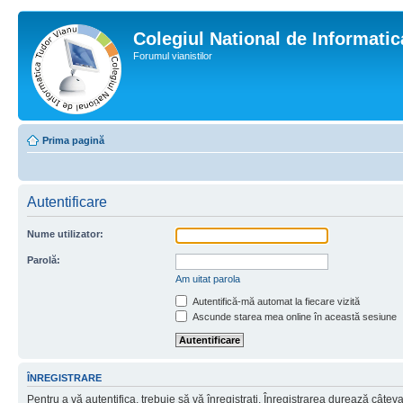
Colegiul National de Informati
Forumul vianistilor
Prima pagină
Autentificare
Nume utilizator:
Parolă:
Am uitat parola
Autentifică-mă automat la fiecare vizită
Ascunde starea mea online în această sesiune
ÎNREGISTRARE
Pentru a vă autentifica, trebuie să vă înregistraţi. Înregistrarea durează câtev