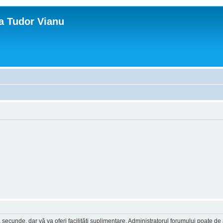
ca Tudor Vianu
a secunde, dar vă va oferi facilităţi suplimentare. Administratorul forumului poate de