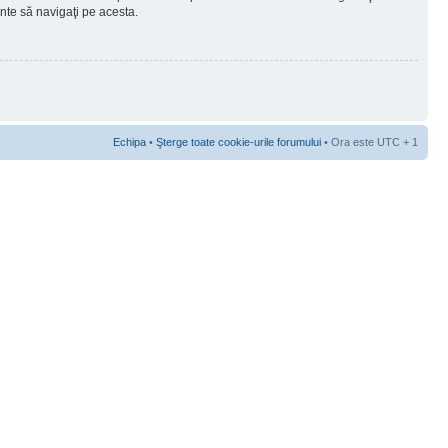
ainte să navigaţi pe acesta.
Echipa
•
Şterge toate cookie-urile forumului
• Ora este UTC + 1