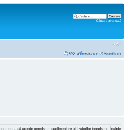
Căutare avansată
FAQ
Înregistrare
Autentificare
 asemenea să acorde permisiuni suplimentare utilizatorilor înregistraţi. Înainte