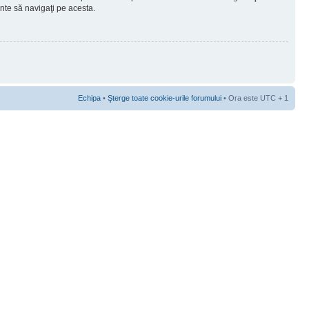
ainte să navigaţi pe acesta.
Echipa
•
Şterge toate cookie-urile forumului
• Ora este UTC + 1