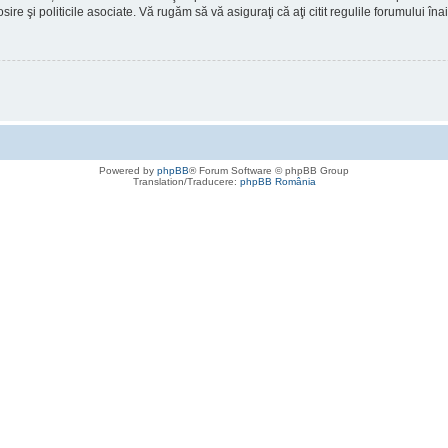
osire şi politicile asociate. Vă rugăm să vă asiguraţi că aţi citit regulile forumului în
Powered by
phpBB
® Forum Software © phpBB Group
Translation/Traducere:
phpBB România