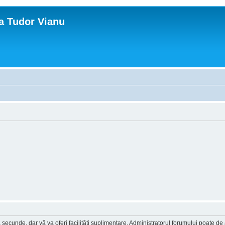
ca Tudor Vianu
a secunde, dar vă va oferi facilităţi suplimentare. Administratorul forumului poate de