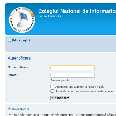
Colegiul National de Informati
Forumul vianistilor
Prima pagină
Autentificare
Nume utilizator:
Parolă:
Am uitat parola
Autentifică-mă automat la fiecare vizită
Ascunde starea mea online în această sesiune
ÎNREGISTRARE
Pentru a vă autentifica, trebuie să vă înregistraţi. Înregistrarea durează câtev