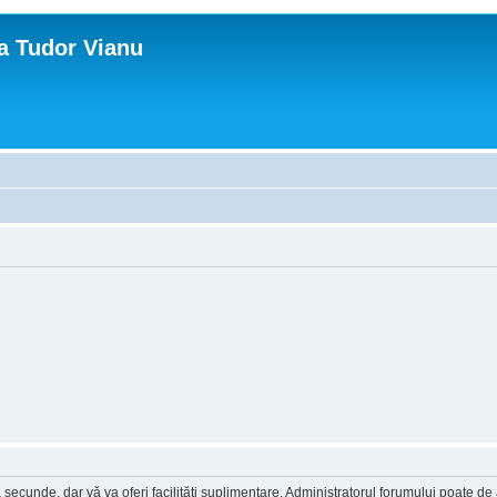
ca Tudor Vianu
a secunde, dar vă va oferi facilităţi suplimentare. Administratorul forumului poate de