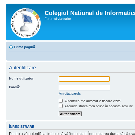
Colegiul National de Informati
Forumul vianistilor
Prima pagină
Autentificare
Nume utilizator:
Parolă:
Am uitat parola
Autentifică-mă automat la fiecare vizită
Ascunde starea mea online în această sesiune
ÎNREGISTRARE
Pentru a vă autentifica, trebuie să vă înregistraţi. Înregistrarea durează câtev