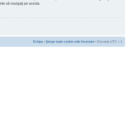
ainte să navigaţi pe acesta.
Echipa
•
Şterge toate cookie-urile forumului
• Ora este UTC + 1