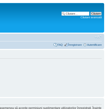
Căutare avansată
FAQ
Înregistrare
Autentificare
 asemenea să acorde permisiuni suplimentare utilizatorilor înregistraţi. Înainte