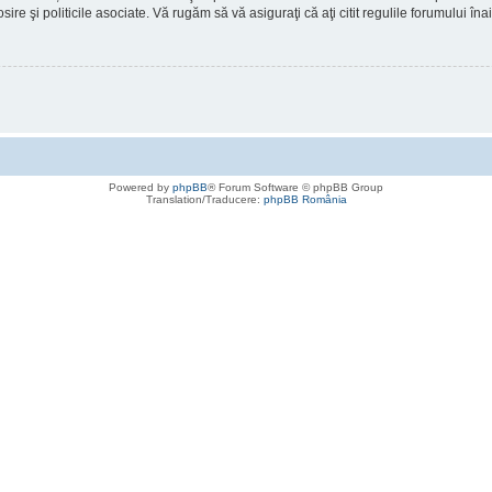
osire şi politicile asociate. Vă rugăm să vă asiguraţi că aţi citit regulile forumului în
Powered by
phpBB
® Forum Software © phpBB Group
Translation/Traducere:
phpBB România