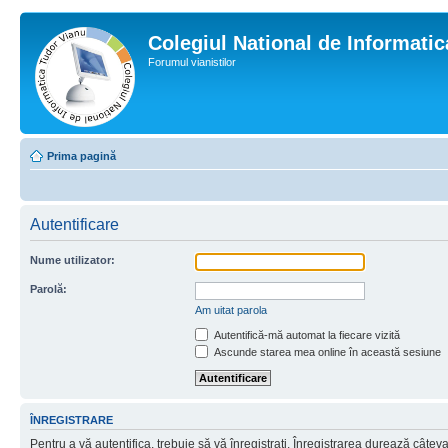
Colegiul National de Informati
Forumul vianistilor
Prima pagină
Autentificare
Nume utilizator:
Parolă:
Am uitat parola
Autentifică-mă automat la fiecare vizită
Ascunde starea mea online în această sesiune
ÎNREGISTRARE
Pentru a vă autentifica, trebuie să vă înregistraţi. Înregistrarea durează câtev