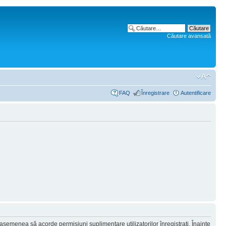
Căutare avansată
FAQ
Înregistrare
Autentificare
 asemenea să acorde permisiuni suplimentare utilizatorilor înregistraţi. Înainte