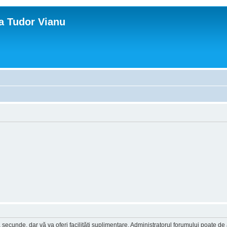
ca Tudor Vianu
a secunde, dar vă va oferi facilităţi suplimentare. Administratorul forumului poate de