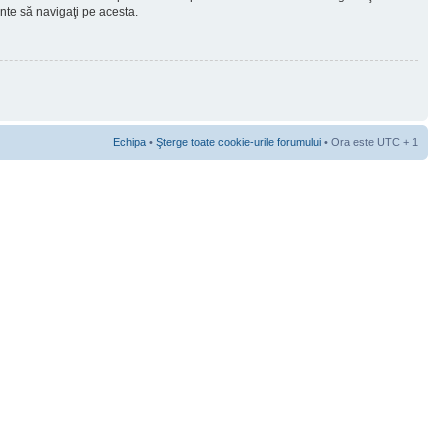
ainte să navigaţi pe acesta.
Echipa
•
Şterge toate cookie-urile forumului
• Ora este UTC + 1