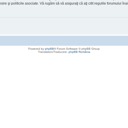
osire şi politicile asociate. Vă rugăm să vă asiguraţi că aţi citit regulile forumului în
Powered by
phpBB
® Forum Software © phpBB Group
Translation/Traducere:
phpBB România