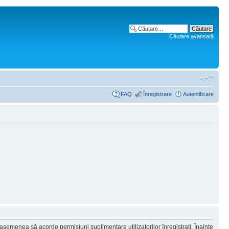
Căutare avansată
FAQ
Înregistrare
Autentificare
 asemenea să acorde permisiuni suplimentare utilizatorilor înregistraţi. Înainte