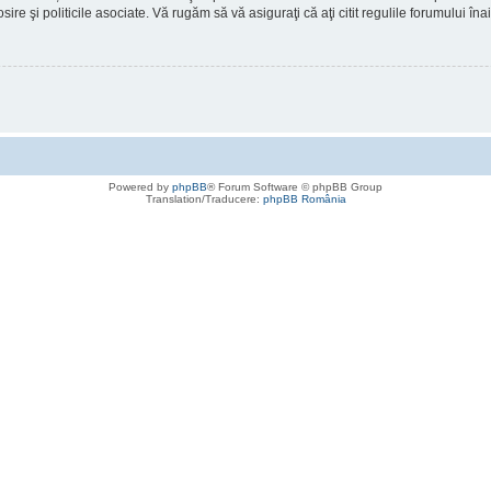
osire şi politicile asociate. Vă rugăm să vă asiguraţi că aţi citit regulile forumului în
Powered by
phpBB
® Forum Software © phpBB Group
Translation/Traducere:
phpBB România