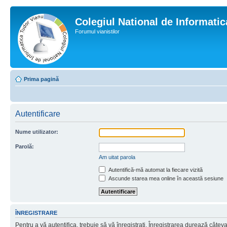
Colegiul National de Informati
Forumul vianistilor
Prima pagină
Autentificare
Nume utilizator:
Parolă:
Am uitat parola
Autentifică-mă automat la fiecare vizită
Ascunde starea mea online în această sesiune
ÎNREGISTRARE
Pentru a vă autentifica, trebuie să vă înregistraţi. Înregistrarea durează câtev