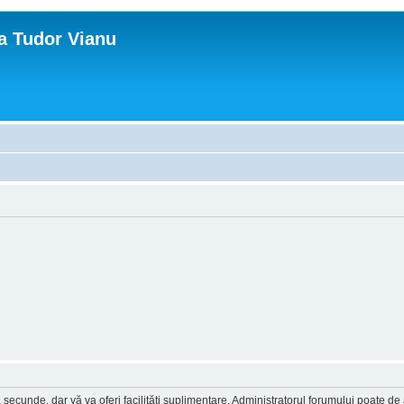
ca Tudor Vianu
a secunde, dar vă va oferi facilităţi suplimentare. Administratorul forumului poate de