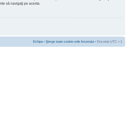
ainte să navigaţi pe acesta.
Echipa
•
Şterge toate cookie-urile forumului
• Ora este UTC + 1