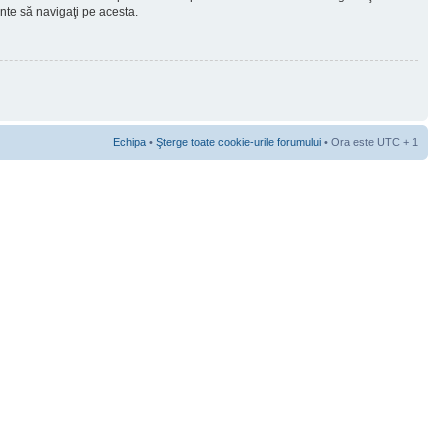
ainte să navigaţi pe acesta.
Echipa
•
Şterge toate cookie-urile forumului
• Ora este UTC + 1