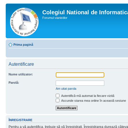
Colegiul National de Informati
Forumul vianistilor
Prima pagină
Autentificare
Nume utilizator:
Parolă:
Am uitat parola
Autentifică-mă automat la fiecare vizită
Ascunde starea mea online în această sesiune
ÎNREGISTRARE
Pentru a vă autentifica, trebuie să vă înregistraţi. Înregistrarea durează câtev