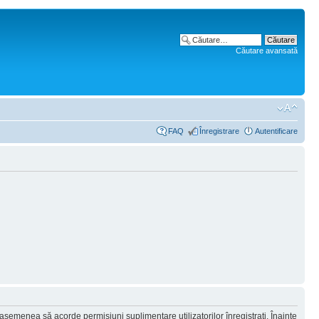
Căutare avansată
FAQ
Înregistrare
Autentificare
 asemenea să acorde permisiuni suplimentare utilizatorilor înregistraţi. Înainte