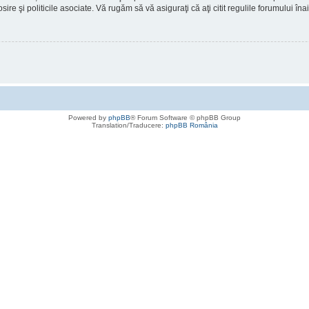
osire şi politicile asociate. Vă rugăm să vă asiguraţi că aţi citit regulile forumului în
Powered by
phpBB
® Forum Software © phpBB Group
Translation/Traducere:
phpBB România