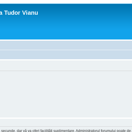
ca Tudor Vianu
a secunde, dar vă va oferi facilităţi suplimentare. Administratorul forumului poate de