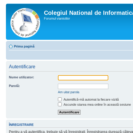
Colegiul National de Informati
Forumul vianistilor
Prima pagină
Autentificare
Nume utilizator:
Parolă:
Am uitat parola
Autentifică-mă automat la fiecare vizită
Ascunde starea mea online în această sesiune
ÎNREGISTRARE
Pentru a vă autentifica, trebuie să vă înregistraţi. Înregistrarea durează câtev