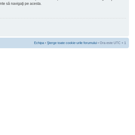
ainte să navigaţi pe acesta.
Echipa
•
Şterge toate cookie-urile forumului
• Ora este UTC + 1