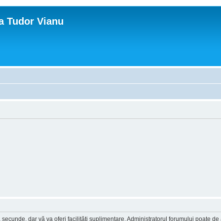
ca Tudor Vianu
a secunde, dar vă va oferi facilităţi suplimentare. Administratorul forumului poate de