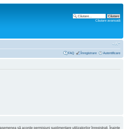
Căutare avansată
FAQ
Înregistrare
Autentificare
 asemenea să acorde permisiuni suplimentare utilizatorilor înregistraţi. Înainte