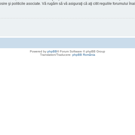
osire şi politicile asociate. Vă rugăm să vă asiguraţi că aţi citit regulile forumului în
Powered by
phpBB
® Forum Software © phpBB Group
Translation/Traducere:
phpBB România