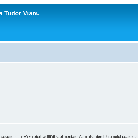
ca Tudor Vianu
a secunde, dar vă va oferi facilităţi suplimentare. Administratorul forumului poate de