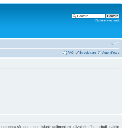
Căutare avansată
FAQ
Înregistrare
Autentificare
 asemenea să acorde permisiuni suplimentare utilizatorilor înregistraţi. Înainte