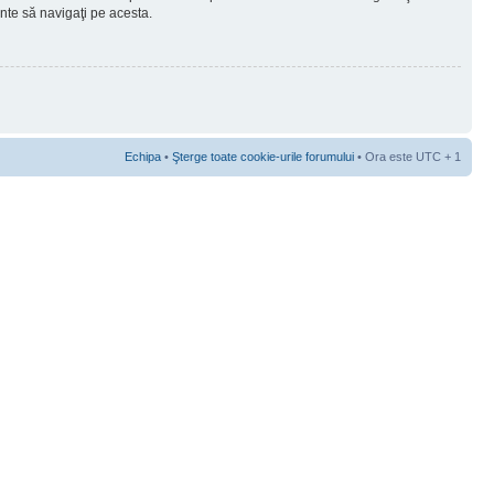
ainte să navigaţi pe acesta.
Echipa
•
Şterge toate cookie-urile forumului
• Ora este UTC + 1