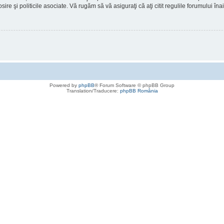
osire şi politicile asociate. Vă rugăm să vă asiguraţi că aţi citit regulile forumului în
Powered by
phpBB
® Forum Software © phpBB Group
Translation/Traducere:
phpBB România