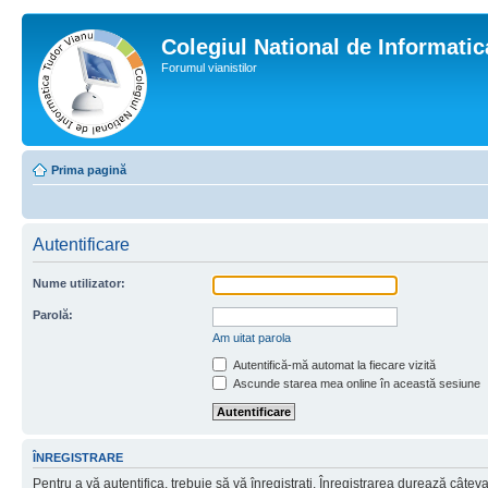
Colegiul National de Informati
Forumul vianistilor
Prima pagină
Autentificare
Nume utilizator:
Parolă:
Am uitat parola
Autentifică-mă automat la fiecare vizită
Ascunde starea mea online în această sesiune
ÎNREGISTRARE
Pentru a vă autentifica, trebuie să vă înregistraţi. Înregistrarea durează câtev