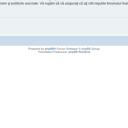
osire şi politicile asociate. Vă rugăm să vă asiguraţi că aţi citit regulile forumului în
Powered by
phpBB
® Forum Software © phpBB Group
Translation/Traducere:
phpBB România