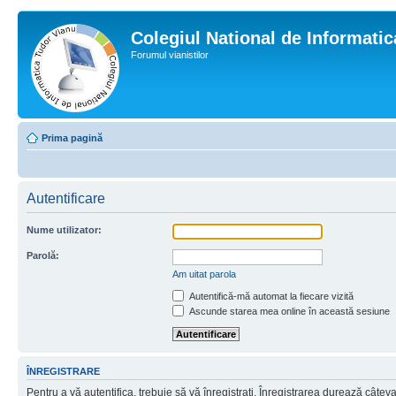
Colegiul National de Informati
Forumul vianistilor
Prima pagină
Autentificare
Nume utilizator:
Parolă:
Am uitat parola
Autentifică-mă automat la fiecare vizită
Ascunde starea mea online în această sesiune
ÎNREGISTRARE
Pentru a vă autentifica, trebuie să vă înregistraţi. Înregistrarea durează câtev