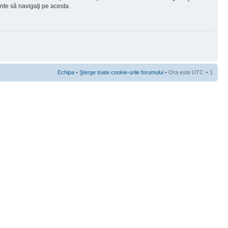
ainte să navigaţi pe acesta.
Echipa
•
Şterge toate cookie-urile forumului
• Ora este UTC + 1