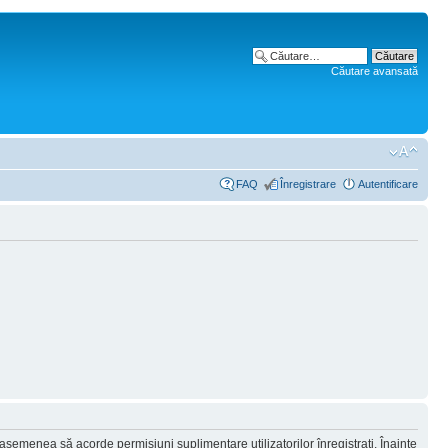
Căutare avansată
FAQ
Înregistrare
Autentificare
 asemenea să acorde permisiuni suplimentare utilizatorilor înregistraţi. Înainte