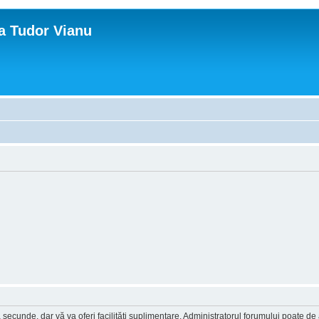
ca Tudor Vianu
a secunde, dar vă va oferi facilităţi suplimentare. Administratorul forumului poate de