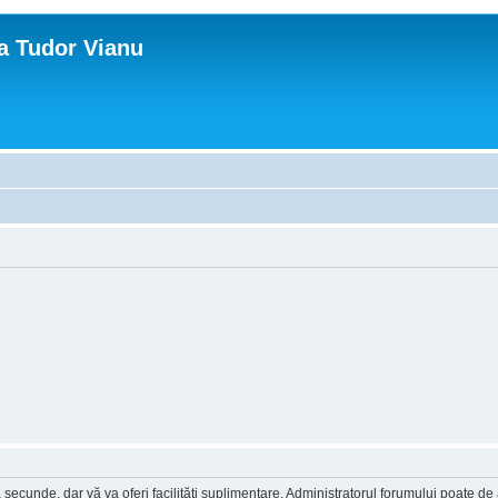
ca Tudor Vianu
a secunde, dar vă va oferi facilităţi suplimentare. Administratorul forumului poate de