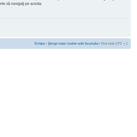
ainte să navigaţi pe acesta.
Echipa
•
Şterge toate cookie-urile forumului
• Ora este UTC + 1