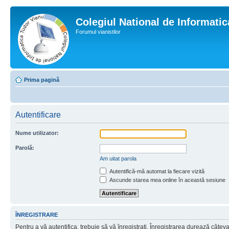
Colegiul National de Informati
Forumul vianistilor
Prima pagină
Autentificare
Nume utilizator:
Parolă:
Am uitat parola
Autentifică-mă automat la fiecare vizită
Ascunde starea mea online în această sesiune
ÎNREGISTRARE
Pentru a vă autentifica, trebuie să vă înregistraţi. Înregistrarea durează câtev