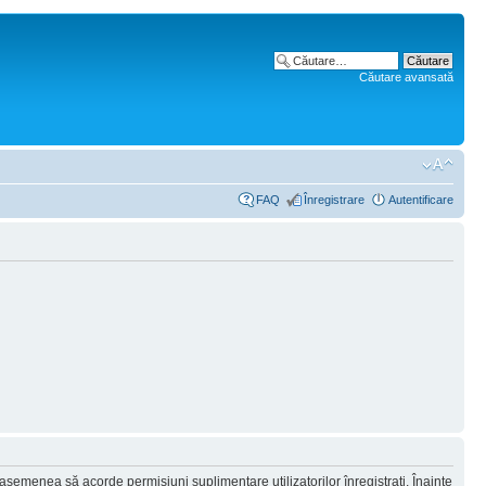
Căutare avansată
FAQ
Înregistrare
Autentificare
 asemenea să acorde permisiuni suplimentare utilizatorilor înregistraţi. Înainte