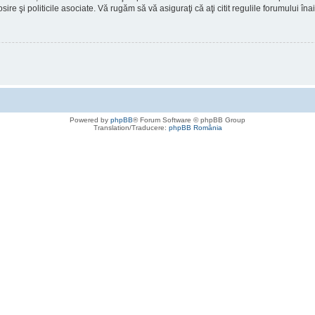
osire şi politicile asociate. Vă rugăm să vă asiguraţi că aţi citit regulile forumului în
Powered by
phpBB
® Forum Software © phpBB Group
Translation/Traducere:
phpBB România