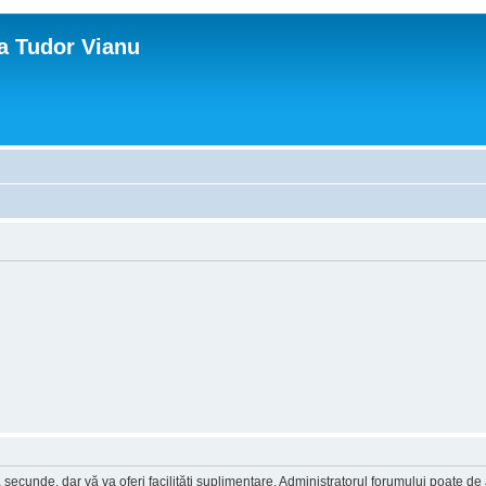
ca Tudor Vianu
a secunde, dar vă va oferi facilităţi suplimentare. Administratorul forumului poate de