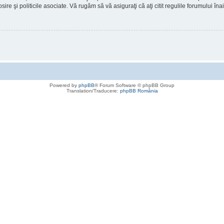
osire şi politicile asociate. Vă rugăm să vă asiguraţi că aţi citit regulile forumului în
Powered by
phpBB
® Forum Software © phpBB Group
Translation/Traducere:
phpBB România