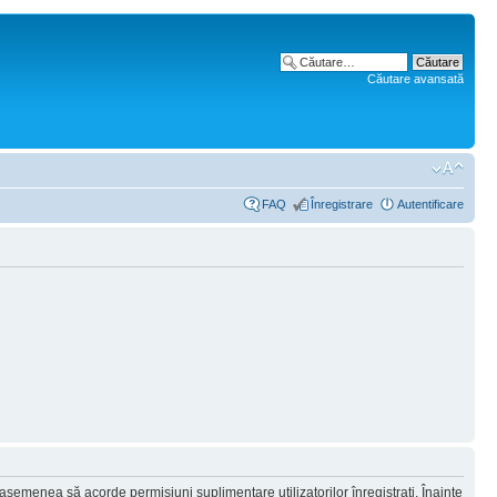
Căutare avansată
FAQ
Înregistrare
Autentificare
 asemenea să acorde permisiuni suplimentare utilizatorilor înregistraţi. Înainte