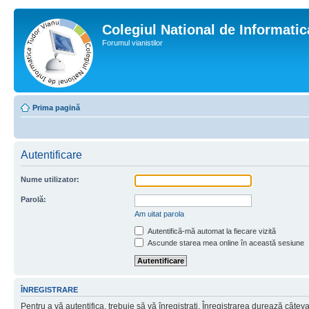
Colegiul National de Informati
Forumul vianistilor
Prima pagină
Autentificare
Nume utilizator:
Parolă:
Am uitat parola
Autentifică-mă automat la fiecare vizită
Ascunde starea mea online în această sesiune
ÎNREGISTRARE
Pentru a vă autentifica, trebuie să vă înregistraţi. Înregistrarea durează câtev