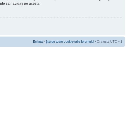
ainte să navigaţi pe acesta.
Echipa
•
Şterge toate cookie-urile forumului
• Ora este UTC + 1