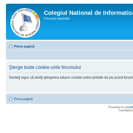
Colegiul National de Informati
Forumul vianistilor
Prima pagină
Şterge toate cookie-urile forumului
Sunteţi sigur că doriţi ştergerea tuturor cookie-urilor primite de pe acest foru
Prima pagină
Powered by
php
Translatio