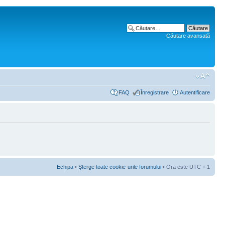
Căutare avansată
FAQ
Înregistrare
Autentificare
Echipa
•
Şterge toate cookie-urile forumului
• Ora este UTC + 1