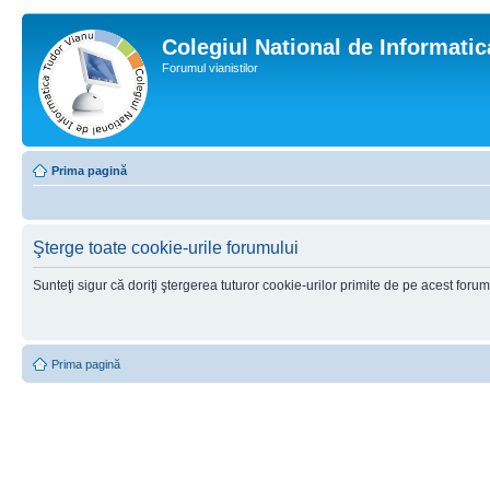
Colegiul National de Informati
Forumul vianistilor
Prima pagină
Şterge toate cookie-urile forumului
Sunteţi sigur că doriţi ştergerea tuturor cookie-urilor primite de pe acest foru
Prima pagină