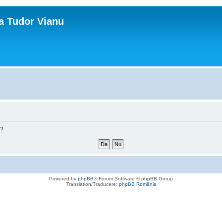
ca Tudor Vianu
m?
Powered by
phpBB
® Forum Software © phpBB Group
Translation/Traducere:
phpBB România