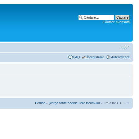
Căutare avansată
FAQ
Înregistrare
Autentificare
Echipa
•
Şterge toate cookie-urile forumului
• Ora este UTC + 1