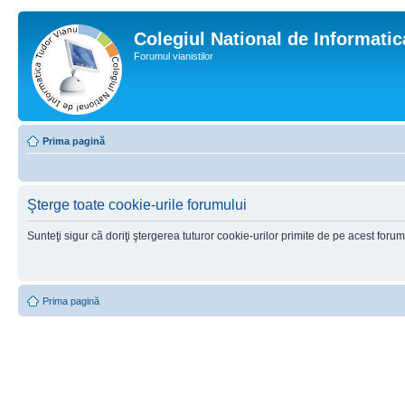
Colegiul National de Informati
Forumul vianistilor
Prima pagină
Şterge toate cookie-urile forumului
Sunteţi sigur că doriţi ştergerea tuturor cookie-urilor primite de pe acest foru
Prima pagină