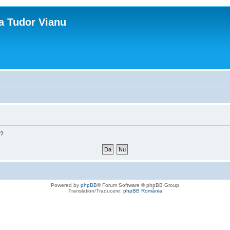
ca Tudor Vianu
m?
Powered by
phpBB
® Forum Software © phpBB Group
Translation/Traducere:
phpBB România