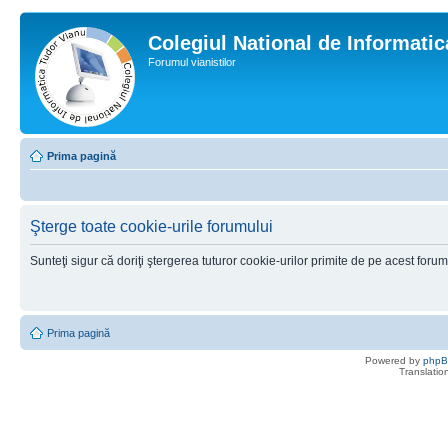
Colegiul National de Informati
Forumul vianistilor
Prima pagină
Şterge toate cookie-urile forumului
Sunteţi sigur că doriţi ştergerea tuturor cookie-urilor primite de pe acest foru
Prima pagină
Powered by
php
Translatio