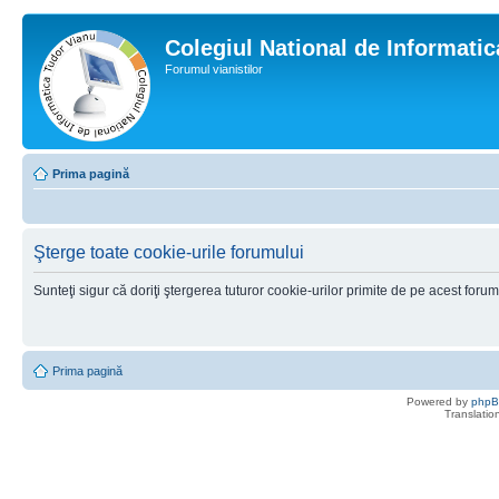
Colegiul National de Informati
Forumul vianistilor
Prima pagină
Şterge toate cookie-urile forumului
Sunteţi sigur că doriţi ştergerea tuturor cookie-urilor primite de pe acest foru
Prima pagină
Powered by
php
Translatio